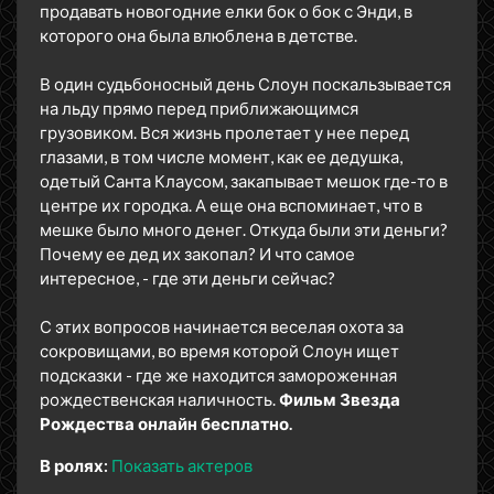
продавать новогодние елки бок о бок с Энди, в
которого она была влюблена в детстве.
В один судьбоносный день Слоун поскальзывается
на льду прямо перед приближающимся
грузовиком. Вся жизнь пролетает у нее перед
глазами, в том числе момент, как ее дедушка,
одетый Санта Клаусом, закапывает мешок где-то в
центре их городка. А еще она вспоминает, что в
мешке было много денег. Откуда были эти деньги?
Почему ее дед их закопал? И что самое
интересное, - где эти деньги сейчас?
С этих вопросов начинается веселая охота за
сокровищами, во время которой Слоун ищет
подсказки - где же находится замороженная
рождественская наличность.
Фильм Звезда
Рождества онлайн бесплатно.
В ролях:
Показать актеров