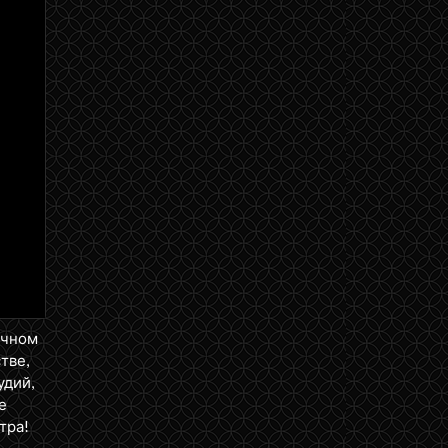
ичном
тве,
удий,
е
тра!