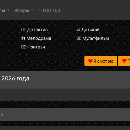
алы
Жанры
⭐ ТОП 100
🕵️‍♂️ Детектив
👶 Детский
👫 Мелодрама
🧚‍♀️ Мультфильм
🧝‍♂️ Фэнтези
Я смотрю
 2026 года
лл