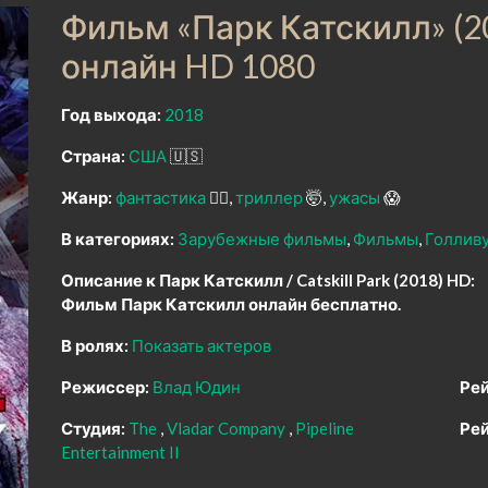
Фильм «Парк Катскилл» (2
онлайн HD 1080
Год выхода:
2018
Страна:
США
🇺🇸
Жанр:
фантастика
🧙‍♀️
триллер
🤯
ужасы
😱
В категориях:
Зарубежные фильмы
Фильмы
Голлив
Описание к Парк Катскилл / Catskill Park (2018) HD:
Фильм Парк Катскилл онлайн бесплатно.
В ролях:
Показать актеров
Режиссер:
Влад Юдин
Рей
Студия:
The
Vladar Company
Pipeline
Рей
Entertainment II