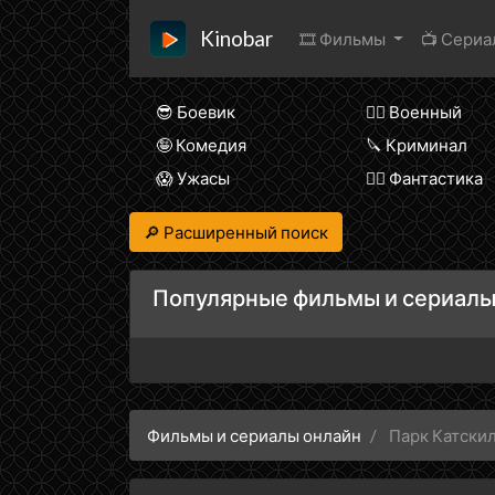
Kinobar
🎞 Фильмы
📺 Сери
😎 Боевик
👨‍✈️ Военный
🤪 Комедия
🔪 Криминал
😱 Ужасы
🧙‍♀️ Фантастика
🔎 Расширенный поиск
Популярные фильмы и сериалы
Фильмы и сериалы онлайн
Парк Катски