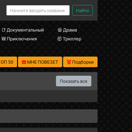
Найти
📑 Документальный
😫 Драма
🎒 Приключения
🤯 Триллер
ТОП 50
МНЕ ПОВЕЗЕТ
Подборки
Показать все