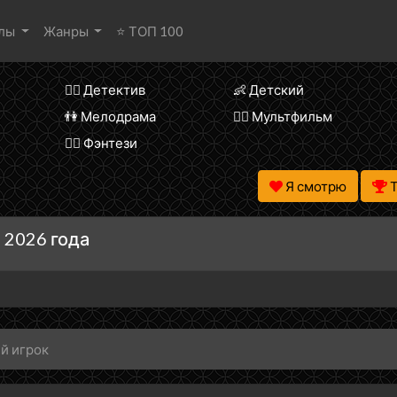
алы
Жанры
⭐ ТОП 100
🕵️‍♂️ Детектив
👶 Детский
👫 Мелодрама
🧚‍♀️ Мультфильм
🧝‍♂️ Фэнтези
Я смотрю
 2026 года
й игрок