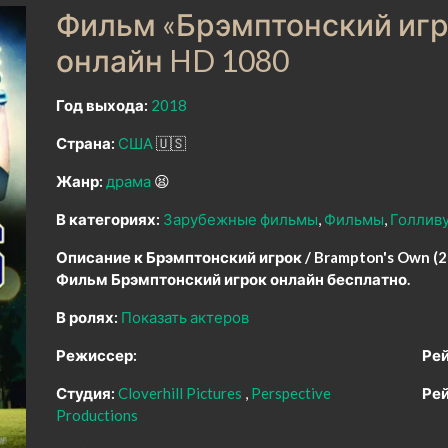
Фильм «Брэмптонский игро
онлайн HD 1080
Год выхода:
2018
Страна:
США
🇺🇸
Жанр:
драма
😫
В категориях:
Зарубежные фильмы
Фильмы
Голлив
Описание к Брэмптонский игрок / Brampton's Own (2
Фильм Брэмптонский игрок онлайн бесплатно.
В ролях:
Показать актеров
Режиссер:
Рей
Студия:
Cloverhill Pictures
Perspective
Рей
Productions