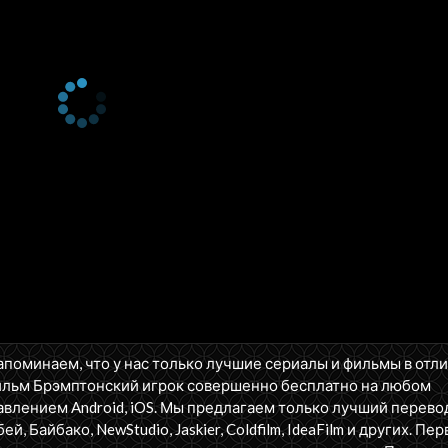
апоминаем, что у нас только лучшие сериалы и фильмы в отл
ильм Брэмптонский игрок совершенно бесплатно на любом
влением Android, iOS. Мы предлагаем только лучший перево
бей, Байбако, NewStudio, Jaskier, Coldfilm, IdeaFilm и других. П