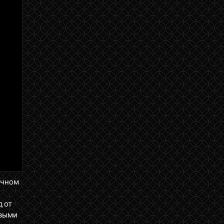
ичном
д от
ервыми