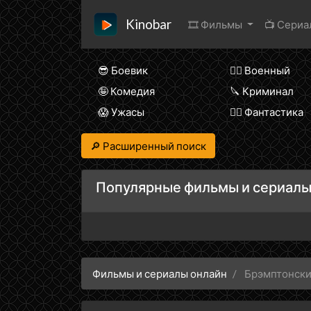
Kinobar
🎞 Фильмы
📺 Сери
😎 Боевик
👨‍✈️ Военный
🤪 Комедия
🔪 Криминал
😱 Ужасы
🧙‍♀️ Фантастика
🔎 Расширенный поиск
Популярные фильмы и сериалы
Фильмы и сериалы онлайн
Брэмптонски