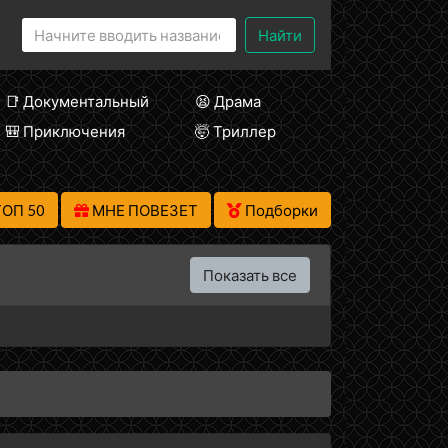
Найти
📑 Документальный
😫 Драма
🎒 Приключения
🤯 Триллер
ТОП 50
МНЕ ПОВЕЗЕТ
Подборки
Показать все