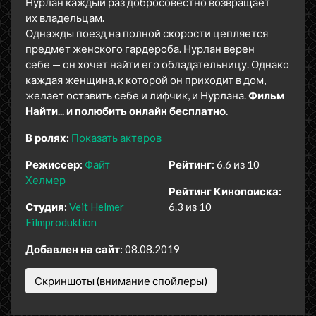
Нурлан каждый раз добросовестно возвращает
их владельцам.
Однажды поезд на полной скорости цепляется
предмет женского гардероба. Нурлан верен
себе — он хочет найти его обладательницу. Однако
каждая женщина, к которой он приходит в дом,
желает оставить себе и лифчик, и Нурлана.
Фильм
Найти... и полюбить онлайн бесплатно.
В ролях:
Показать актеров
Режиссер:
Файт
Рейтинг:
6.6 из 10
Хелмер
Рейтинг Кинопоиска:
Студия:
Veit Helmer
6.3 из 10
Filmproduktion
Добавлен на сайт:
08.08.2019
Скриншоты (внимание спойлеры)