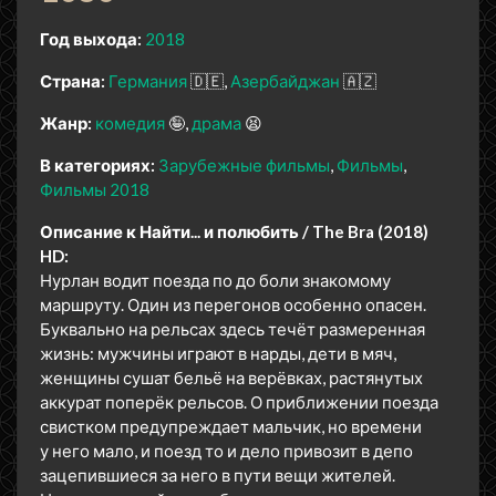
Год выхода:
2018
Страна:
Германия
🇩🇪
Азербайджан
🇦🇿
Жанр:
комедия
🤪
драма
😫
В категориях:
Зарубежные фильмы
Фильмы
Фильмы 2018
Описание к Найти... и полюбить / The Bra (2018)
HD:
Нурлан водит поезда по до боли знакомому
маршруту. Один из перегонов особенно опасен.
Буквально на рельсах здесь течёт размеренная
жизнь: мужчины играют в нарды, дети в мяч,
женщины сушат бельё на верёвках, растянутых
аккурат поперёк рельсов. О приближении поезда
свистком предупреждает мальчик, но времени
у него мало, и поезд то и дело привозит в депо
зацепившиеся за него в пути вещи жителей.