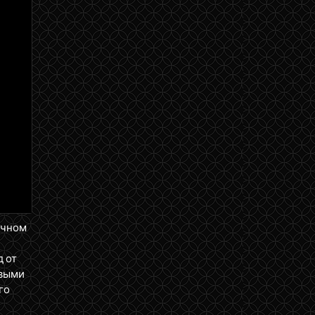
ичном
д от
ервыми
го