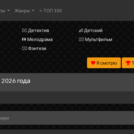
алы
Жанры
⭐ ТОП 100
🕵️‍♂️ Детектив
👶 Детский
👫 Мелодрама
🧚‍♀️ Мультфильм
🧝‍♂️ Фэнтези
Я смотрю
 2026 года
умри