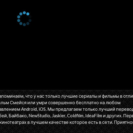
апоминаем, что у нас только лучшие сериалы и фильмы в отл
ильм Смейся или умри совершенно бесплатно на любом
влением Android, iOS. Мы предлагаем только лучший перево
бей, Байбако, NewStudio, Jaskier, Coldfilm, IdeaFilm и других. П
кинотеатрах в лучшем качестве которое есть в сети. Приятно