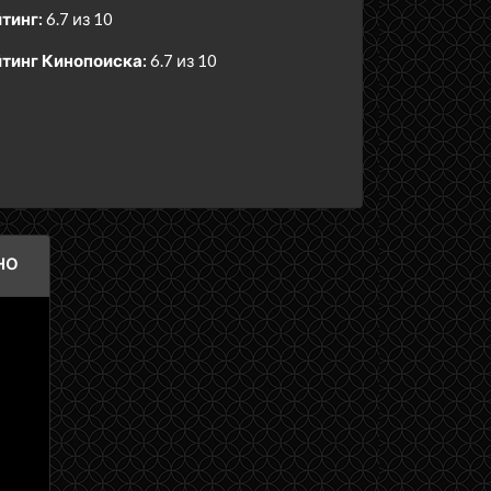
тинг:
6.7 из 10
тинг Кинопоиска:
6.7 из 10
но