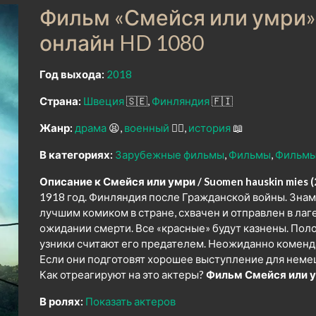
Фильм «Смейся или умри» 
онлайн HD 1080
Год выхода:
2018
Страна:
Швеция
🇸🇪
Финляндия
🇫🇮
Жанр:
драма
😫
военный
👨‍✈️
история
📖
В категориях:
Зарубежные фильмы
Фильмы
Фильмы
Описание к Смейся или умри / Suomen hauskin mies (
1918 год. Финляндия после Гражданской войны. Зна
лучшим комиком в стране, схвачен и отправлен в лаге
ожидании смерти. Все «красные» будут казнены. Пол
узники считают его предателем. Неожиданно коменд
Если они подготовят хорошее выступление для немецк
Как отреагируют на это актеры?
Фильм Смейся или у
В ролях:
Показать актеров