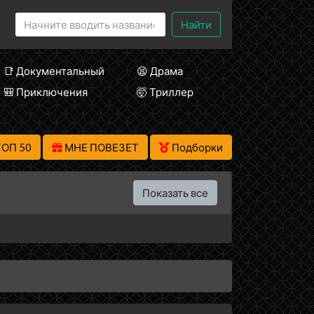
Найти
📑 Документальный
😫 Драма
🎒 Приключения
🤯 Триллер
ТОП 50
МНЕ ПОВЕЗЕТ
Подборки
Показать все