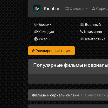
Kinobar
🎞 Фильмы
📺 Сери
😎 Боевик
👨‍✈️ Военный
🤪 Комедия
🔪 Криминал
😱 Ужасы
🧙‍♀️ Фантастика
🔎 Расширенный поиск
Популярные фильмы и сериалы
Фильмы и сериалы онлайн
Смейся или 