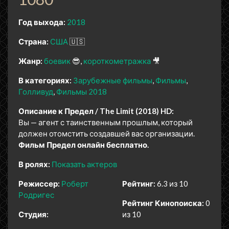
Год выхода:
2018
Страна:
США
🇺🇸
Жанр:
боевик
😎
короткометражка
🎥
В категориях:
Зарубежные фильмы
Фильмы
Голливуд
Фильмы 2018
Описание к Предел / The Limit (2018) HD:
Вы — агент с таинственным прошлым, который
должен отомстить создавшей вас организации.
Фильм Предел онлайн бесплатно.
В ролях:
Показать актеров
Режиссер:
Роберт
Рейтинг:
6.3 из 10
Родригес
Рейтинг Кинопоиска:
0
Студия:
из 10