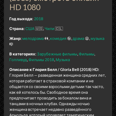
HD 1080
Год выхода:
2018
Страна:
США
🇺🇸
Чили
🇨🇱
Жанр:
мелодрама
👫
комедия
🤪
драма
😫
музыка
🎼
В категориях:
Зарубежные фильмы
Фильмы
Голливуд
Фильмы 2018
Музыка
Описание к Глория Белл / Gloria Bell (2018) HD:
Глория Белл — разведенная женщина средних лет,
которая работает в страховой компании и не
общается со своими взрослыми детьми так часто,
как ей хотелось бы. Свободное время она
предпочитает проводить за бокалом вина и
танцами в ночных клубах. Однажды ночью
женщина встречает недавно разведённого
Арнольда, который управляет тематическим