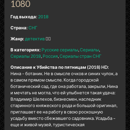
1080
Год выхода:
2018
Страна:
СНГ
Жанр:
детектив
🕵️‍♂️
В категориях:
Русские сериалы
Сериалы
Сериалы 2018
Россия
Сериалы стран СНГ
Описание к Убийства по пятницам (2018) HD:
Нина – ботаник. Не в смысле очков и синих чулок, а
в самом прямом смысле. Когда городской
ботанический сад, где она работала, закрыли, Нина
и мечтать не могла, что ей улыбнется такая удача:
Владимир Шелехов, бизнесмен, наследник
старинного княжеского рода и большой оригинал,
приглашает ее на работу в свою роскошную
усадьбу вместо сбежавшего садовника. Усадьба –
еще и живой музей, туристическая