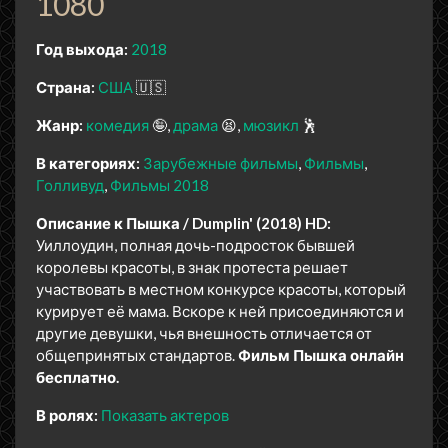
1080
Год выхода:
2018
Страна:
США
🇺🇸
Жанр:
комедия
🤪
драма
😫
мюзикл
🕺
В категориях:
Зарубежные фильмы
Фильмы
Голливуд
Фильмы 2018
Описание к Пышка / Dumplin' (2018) HD:
Уиллоудин, полная дочь-подросток бывшей
королевы красоты, в знак протеста решает
участвовать в местном конкурсе красоты, который
курирует её мама. Вскоре к ней присоединяются и
другие девушки, чья внешность отличается от
общепринятых стандартов.
Фильм Пышка онлайн
бесплатно.
В ролях:
Показать актеров