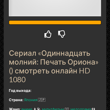
Сериал «Одиннадцать
молний: Печать Ориона»
() смотреть онлайн HD
1080
Год выхода:
Страна:
Япония
🇯🇵
Жанр:
аниме
👩‍🎤
мультфильм
🧚‍♀️
мелодрама
👫