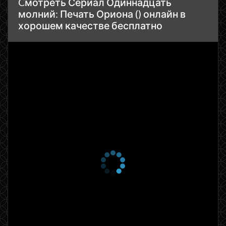
Cмотреть Сериал Одиннадцать
молний: Печать Ориона () онлайн в
хорошем качестве бесплатно