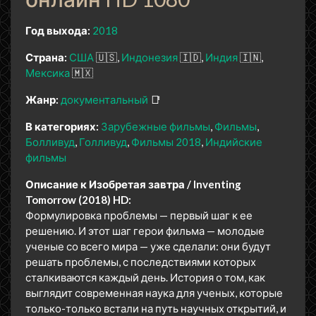
Год выхода:
2018
Страна:
США
🇺🇸
Индонезия
🇮🇩
Индия
🇮🇳
Мексика
🇲🇽
Жанр:
документальный
📑
В категориях:
Зарубежные фильмы
Фильмы
Болливуд
Голливуд
Фильмы 2018
Индийские
фильмы
Описание к Изобретая завтра / Inventing
Tomorrow (2018) HD:
Формулировка проблемы — первый шаг к ее
решению. И этот шаг герои фильма — молодые
ученые со всего мира — уже сделали: они будут
решать проблемы, с последствиями которых
сталкиваются каждый день. История о том, как
выглядит современная наука для ученых, которые
только-только встали на путь научных открытий, и