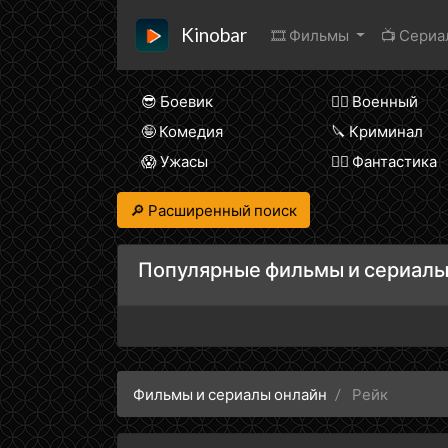
Kinobar
🎞 Фильмы
📺 Сери
😎 Боевик
👨‍✈️ Военный
🤪 Комедия
🔪 Криминал
😱 Ужасы
🧙‍♀️ Фантастика
🔎 Расширенный поиск
Популярные фильмы и сериалы
Фильмы и сериалы онлайн
Рейк