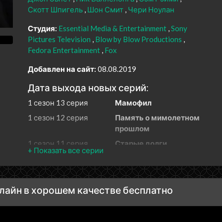
Скотт Шпигель
Шон Смит
Чери Ноулан
Студия:
Essential Media & Entertainment
Sony
Pictures Television
Blow by Blow Productions
Fedora Entertainment
Fox
Добавлен на сайт:
08.08.2019
Дата выхода новых серий:
1 сезон 13 серия
Мамофил
1 сезон 12 серия
Память о мимолетном
прошлом
1 сезон 11 серия
Старые долги
1 сезон 10 серия
50 признаков гея
1 сезон 9 серия
Эй, отлично выглядишь
1 сезон 8 серия
Основные проколы
нлайн в хорошем качестве бесплатно
1 сезон 7 серия
Закон трёх ошибок
1 сезон 6 серия
Манипулятор присяжными