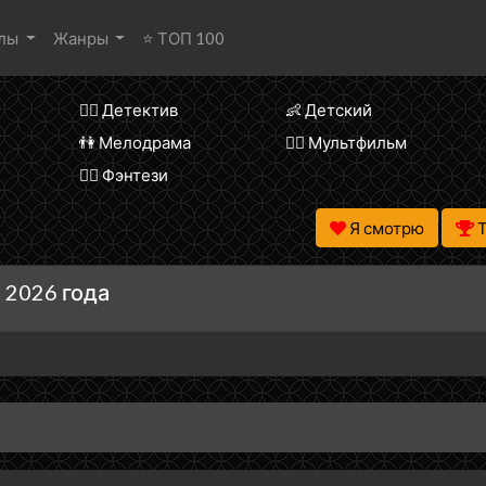
алы
Жанры
⭐ ТОП 100
🕵️‍♂️ Детектив
👶 Детский
👫 Мелодрама
🧚‍♀️ Мультфильм
🧝‍♂️ Фэнтези
Я смотрю
 2026 года