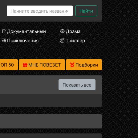
Найти
📑 Документальный
😫 Драма
🎒 Приключения
🤯 Триллер
ТОП 50
МНЕ ПОВЕЗЕТ
Подборки
Показать все