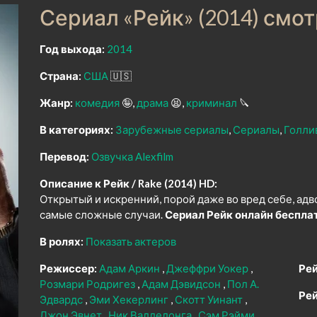
Сериал «Рейк» (2014) смо
Год выхода:
2014
Страна:
США
🇺🇸
Жанр:
комедия
🤪
драма
😫
криминал
🔪
В категориях:
Зарубежные сериалы
Сериалы
Голли
Перевод:
Озвучка Alexfilm
Описание к Рейк / Rake (2014) HD:
Открытый и искренний, порой даже во вред себе, адв
самые сложные случаи.
Сериал Рейк онлайн бесплат
В ролях:
Показать актеров
Режиссер:
Адам Аркин
Джеффри Уокер
Рей
Розмари Родригез
Адам Дэвидсон
Пол А.
Рей
Эдвардс
Эми Хекерлинг
Скотт Уинант
Джон Эвнет
Ник Валлелонга
Сэм Рэйми