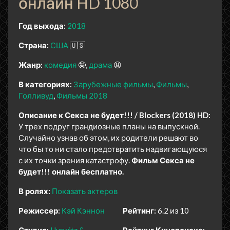
онлайн HD 1080
Год выхода:
2018
Страна:
США
🇺🇸
Жанр:
комедия
🤪
драма
😫
В категориях:
Зарубежные фильмы
Фильмы
Голливуд
Фильмы 2018
Описание к Секса не будет!!! / Blockers (2018) HD:
У трех подруг грандиозные планы на выпускной.
Случайно узнав об этом, их родители решают во
что бы то ни стало предотвратить надвигающуюся
с их точки зрения катастрофу.
Фильм Секса не
будет!!! онлайн бесплатно.
В ролях:
Показать актеров
Режиссер:
Кэй Кэннон
Рейтинг:
6.2 из 10
Студия:
Hurwitz &
Рейтинг Кинопоиска: