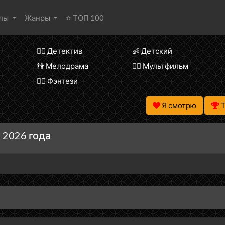
алы
Жанры
⭐ ТОП 100
🕵️‍♂️ Детектив
👶 Детский
👫 Мелодрама
🧚‍♀️ Мультфильм
🧝‍♂️ Фэнтези
Я смотрю
 2026 года