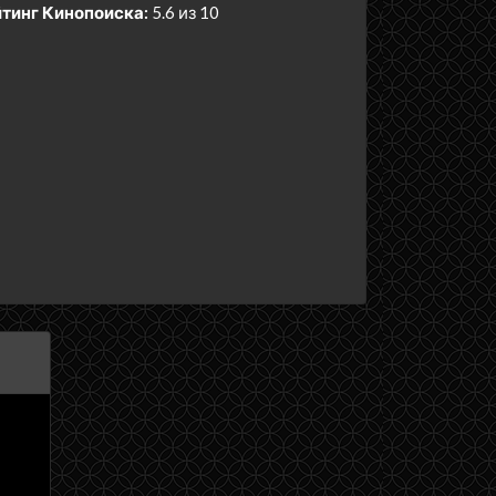
тинг Кинопоиска:
5.6 из 10