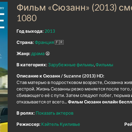
Фильм «Сюзанн» (2013) с
1080
Год выхода:
2013
Страна:
Франция
🇫🇷
Жанр:
драма
😫
В категориях:
Зарубежные фильмы
Фильмы
Описание к Сюзанн / Suzanne (2013) HD:
Став матерью в подростковом возрасте, Сюзанна жи
сестрой. Жизнь Сюзанны резко меняется после того, 
сбивающего её с пути. Затем следуют побег, тюрьма
отказывается от всего...
Фильм Сюзанн онлайн беспл
В ролях:
Показать актеров
Режиссер:
Кэйтель Куиливье
Рей