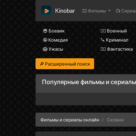
Kinobar
🎞 Фильмы
📺 Сери
😎 Боевик
👨‍✈️ Военный
🤪 Комедия
🔪 Криминал
😱 Ужасы
🧙‍♀️ Фантастика
🔎 Расширенный поиск
Популярные фильмы и сериалы
Фильмы и сериалы онлайн
Сюзанн