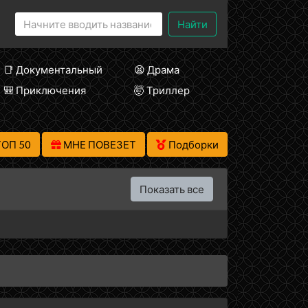
Найти
📑 Документальный
😫 Драма
🎒 Приключения
🤯 Триллер
ТОП 50
МНЕ ПОВЕЗЕТ
Подборки
Показать все