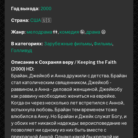
Год выхода:
2000
Страна:
США
🇺🇸
Жанр:
мелодрама
👫
комедия
🤪
драма
😫
В категориях:
Зарубежные фильмы
Фильмы
Голливуд
Описание к Сохраняя веру / Keeping the Faith
(2000) HD:
Брайан, Джейкоб и Анна дружили с детства. Брайан
стал католическим священником, Джейкоб -
раввином, а Анна - деловой женщиной. Джейкобу
как раввину необходимо жениться на еврейке.
Когда он через несколько лет встретился с Анной,
вспыхнула любовь. Брайан тем временем тоже
влюбился в Анну. Но Брайан и Джейк служат Богу, и
у обоих нет никакой надежды: вероисповедание не
позволяет ни одному из них быть вместе с
прекрасной Анной. Однако какой бы крепкой ни