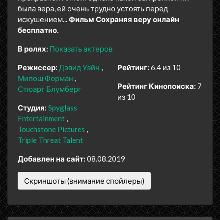
была вера, ей очень трудно устоять перед
искушением...
Фильм Сохраняя веру онлайн
бесплатно.
В ролях:
Показать актеров
Режиссер:
Дэвид Уэйн
Рейтинг:
6.4 из 10
Милош Форман
Рейтинг Кинопоиска:
7
Стюарт Блумберг
из 10
Студия:
Spyglass
Entertainment
Touchstone Pictures
Triple Threat Talent
Добавлен на сайт:
08.08.2019
Скриншоты (внимание спойлеры)