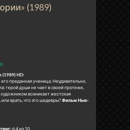
рии» (1989)
уд
 (1989) HD:
 его преданная ученица. Неудивительно,
а: герой души не чает в своей протеже,
ед художником возникает жестокая
 или врать, что это шедевры?
Фильм Нью-
тинг:
6.4 из 10