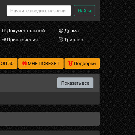
Найти
📑 Документальный
😫 Драма
🎒 Приключения
🤯 Триллер
ТОП 50
МНЕ ПОВЕЗЕТ
Подборки
Показать все