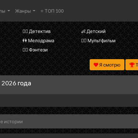
алы
Жанры
⭐ ТОП 100
🕵️‍♂️ Детектив
👶 Детский
👫 Мелодрама
🧚‍♀️ Мультфильм
🧝‍♂️ Фэнтези
Я смотрю
 2026 года
е истории