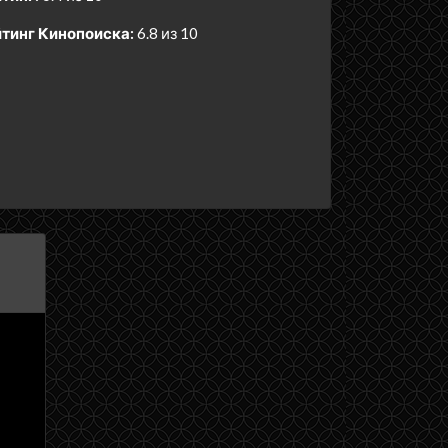
тинг Кинопоиска:
6.8 из 10