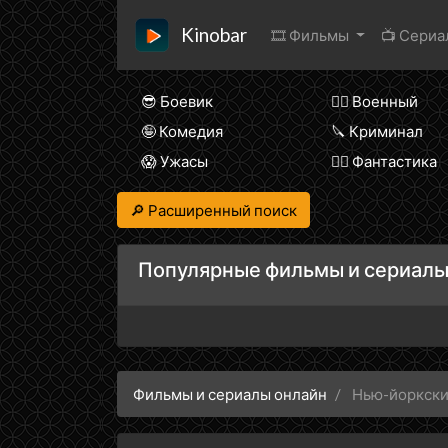
Kinobar
🎞 Фильмы
📺 Сери
😎 Боевик
👨‍✈️ Военный
🤪 Комедия
🔪 Криминал
😱 Ужасы
🧙‍♀️ Фантастика
🔎 Расширенный поиск
Популярные фильмы и сериалы
Фильмы и сериалы онлайн
Нью-йоркски