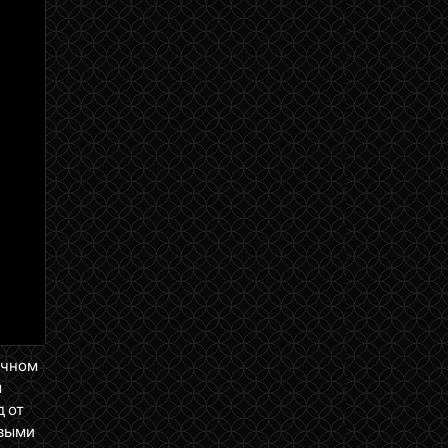
ичном
м
д от
ервыми