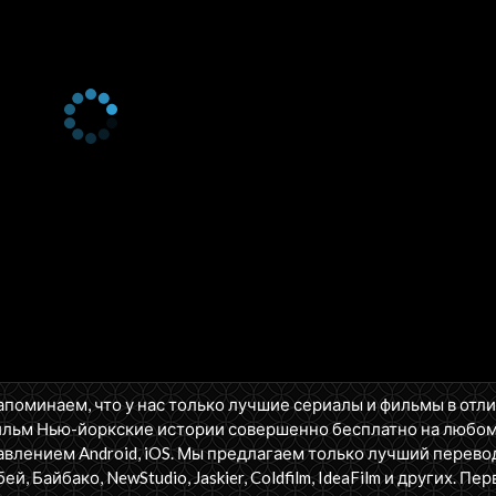
апоминаем, что у нас только лучшие сериалы и фильмы в отл
ильм Нью-йоркские истории совершенно бесплатно на любо
влением Android, iOS. Мы предлагаем только лучший перево
бей, Байбако, NewStudio, Jaskier, Coldfilm, IdeaFilm и других. П