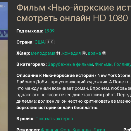
Фильм «Нью-йоркские исто
смотреть онлайн HD 1080
Год выхода:
1989
Страна:
США
🇺🇸
Жанр:
мелодрама
👫
комедия
🤪
драма
😫
В категориях:
Зарубежные фильмы
Фильмы
Голлив
Описание к Нью-йоркские истории / New York Stories
Лайонел Доби - преуспевающий художник. А Полетт -
что между ними возникает роман. Впрочем, любовь зл
однако это не касается ее дилетантских работ. Пер
дилемма: должен ли он честно критиковать ее мазню,
йоркские истории онлайн бесплатно.
В ролях:
Показать актеров
Режиссер:
Фрэнсис Форд Коппола
Джиа
Рей