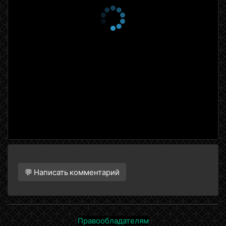
1 сезон 19 серия
Рок против рока
1 сезон 18 серия
Опасная кража
1 сезон 17 серия
Пропуск в рай
1 сезон 16 серия
Измена
1 сезон 15 серия
Война соседей
1 сезон 14 серия
Божий одуванчик
1 сезон 13 серия
Платье для кнопки
1 сезон 12 серия
Бедная Таня
1 сезон 11 серия
Особенности
национального
самоубийства
💬 Написать комментарий
1 сезон 10 серия
Напрасная жертва
1 сезон 9 серия
Плесните колдовства
1 сезон 8 серия
Ножик
Правообладателям
1 сезон 7 серия
Шкатулка