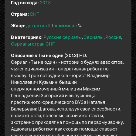
Год выхода:
2013
Страна:
СНГ
Жанр:
детектив
🕵️‍♂️
криминал
🔪
В категориях:
Русские сериалы
Сериалы
Россия
Сериалы стран СНГ
Описание к Ты не один (2013) HD:
Сериал «Ты не один» - истории о буднях адвокатов,
чья специализация – оперативная работа по
вызову. Трое сотрудников – юрист Владимир
Николаевич Кузьмин, бывший
оперуполномоченный милиции Максим
Геннадьевич Загорский и выпускница
престижного юридического ВУЗа Наталья
Валерьевна Шатова, используя свои способности,
возможности, полезные связи и контакты,
экстренно приходят на помощь по первому звонку.
Адвокаты работают как скорая помощь: спасают
своих клиентов от выбивания долгов; защищают