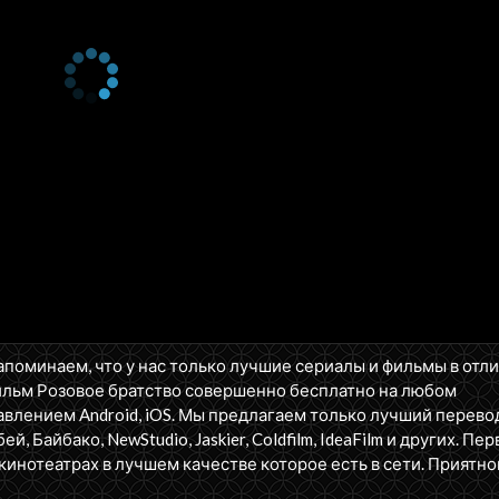
апоминаем, что у нас только лучшие сериалы и фильмы в отл
ильм Розовое братство совершенно бесплатно на любом
влением Android, iOS. Мы предлагаем только лучший перево
бей, Байбако, NewStudio, Jaskier, Coldfilm, IdeaFilm и других. П
кинотеатрах в лучшем качестве которое есть в сети. Приятно