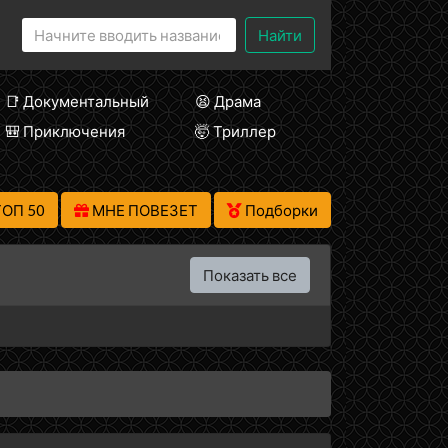
Найти
📑 Документальный
😫 Драма
🎒 Приключения
🤯 Триллер
ТОП 50
МНЕ ПОВЕЗЕТ
Подборки
Показать все