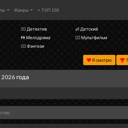
алы
Жанры
⭐ ТОП 100
🕵️‍♂️ Детектив
👶 Детский
👫 Мелодрама
🧚‍♀️ Мультфильм
🧝‍♂️ Фэнтези
Я смотрю
 2026 года
тство