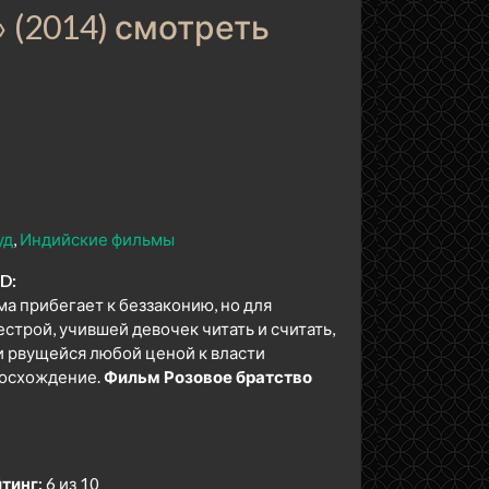
 (2014) смотреть
уд
Индийские фильмы
D:
ама прибегает к беззаконию, но для
трой, учившей девочек читать и считать,
ти рвущейся любой ценой к власти
восхождение.
Фильм Розовое братство
тинг:
6 из 10