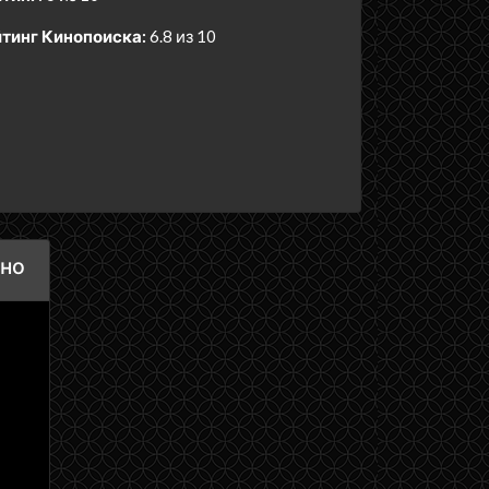
тинг Кинопоиска:
6.8 из 10
тно