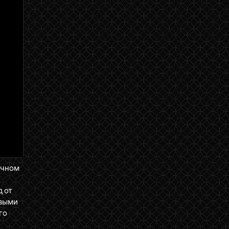
ичном
д от
ервыми
го