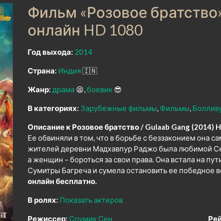
Фильм «Розовое братство»
онлайн HD 1080
Год выхода:
2014
Страна:
Индия
🇮🇳
Жанр:
драма
😫
боевик
😎
В категориях:
Зарубежные фильмы
Фильмы
Боллив
Описание к Розовое братство / Gulaab Gang (2014) H
Ее обвиняли в том, что в борьбе с беззаконием она с
жителей деревни Мадхавпур Раджо была любимой Сес
а женщин – бороться за свои права. Она встала на пу
Сумитры Багреча и сумела остановить ее победное 
онлайн бесплатно.
В ролях:
Показать актеров
Режиссер:
Соумик Сен
Рей