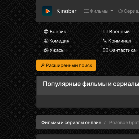
Kinobar
🎞 Фильмы
📺 Сери
😎 Боевик
👨‍✈️ Военный
🤪 Комедия
🔪 Криминал
😱 Ужасы
🧙‍♀️ Фантастика
🔎 Расширенный поиск
Популярные фильмы и сериалы
Фильмы и сериалы онлайн
Розовое бра