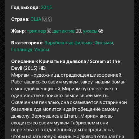
Год выхода:
2015
Страна:
США
🇺🇸
Жанр:
триллер
🤯
детектив
🕵️‍♂️
ужасы
😱
В категориях:
Зарубежные фильмы
Фильмы
Голливуд
Ужасы
Описание к Кричать на дьявола / Scream at the
Devil (2015) HD:
Мириам – художница, страдающая шизофренией.
Расставшись со своим мужем, закрутившим роман
с молодой женщиной, Мириам путешествует в
одиночестве в поисках земли своей мечты.
Охваченная печалью, она оказывается в старинной
базилике, где молится и даёт обещание самому
дьяволу. Вернувшись в Штаты, Мириам вновь
сходится со своим мужем Габриэлем и они
переезжают в отдалённый дом посреди леса,
чтобы начать новую жизнь. Но дьявол отвечает на