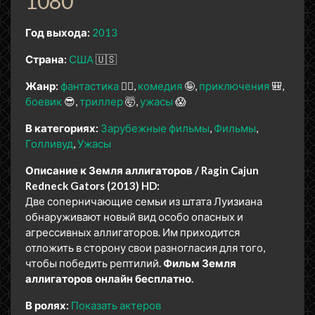
1080
Год выхода:
2013
Страна:
США
🇺🇸
Жанр:
фантастика
🧙‍♀️
комедия
🤪
приключения
🎒
боевик
😎
триллер
🤯
ужасы
😱
В категориях:
Зарубежные фильмы
Фильмы
Голливуд
Ужасы
Описание к Земля аллигаторов / Ragin Cajun
Redneck Gators (2013) HD:
Две соперничающие семьи из штата Луизиана
обнаруживают новый вид особо опасных и
агрессивных аллигаторов. Им приходится
отложить в сторону свои разногласия для того,
чтобы победить рептилий.
Фильм Земля
аллигаторов онлайн бесплатно.
В ролях:
Показать актеров