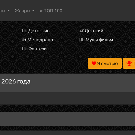
алы
Жанры
⭐ ТОП 100
🕵️‍♂️ Детектив
👶 Детский
👫 Мелодрама
🧚‍♀️ Мультфильм
🧝‍♂️ Фэнтези
Я смотрю
 2026 года