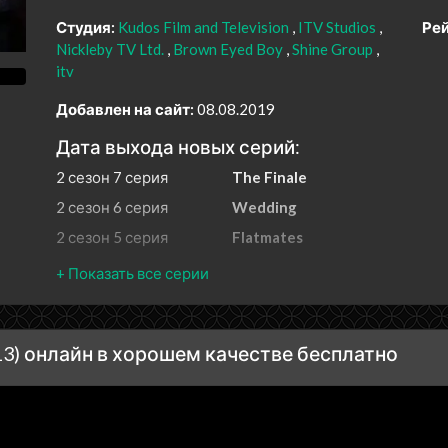
Студия:
Kudos Film and Television
ITV Studios
Рей
Nickleby TV Ltd.
Brown Eyed Boy
Shine Group
itv
Добавлен на сайт:
08.08.2019
Дата выхода новых серий:
2 сезон 7 серия
The Finale
2 сезон 6 серия
Wedding
2 сезон 5 серия
Flatmates
2 сезон 4 серия
Stag Do
2 сезон 3 серия
Ballroom
2 сезон 2 серия
Gym
3) онлайн в хорошем качестве бесплатно
2 сезон 1 серия
Sister
2 сезон 0 серия
A Year
1 сезон 7 серия
Christmas Special
1 сезон 6 серия
Anniversary