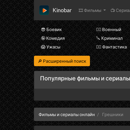
Kinobar
🎞 Фильмы
📺 Сери
😎 Боевик
👨‍✈️ Военный
🤪 Комедия
🔪 Криминал
😱 Ужасы
🧙‍♀️ Фантастика
🔎 Расширенный поиск
Популярные фильмы и сериалы
Фильмы и сериалы онлайн
Грешники