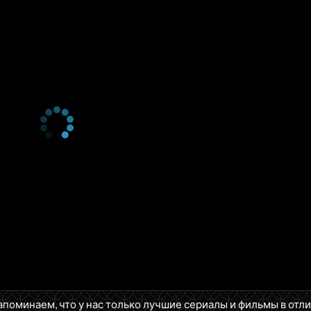
1 сезон 5 серия
Dinner Party
1 сезон 4 серия
Clubbing
1 сезон 3 серия
Audition
1 сезон 2 серия
Cheat
1 сезон 1 серия
Wake
1 сезон 0 серия
Christmas Special
апоминаем, что у нас только лучшие сериалы и фильмы в отл