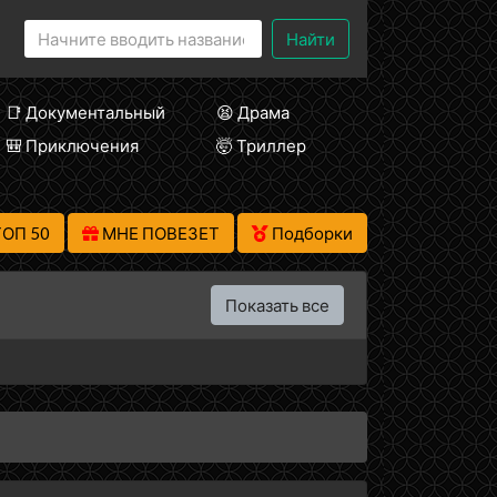
Найти
📑 Документальный
😫 Драма
🎒 Приключения
🤯 Триллер
ТОП 50
МНЕ ПОВЕЗЕТ
Подборки
Показать все