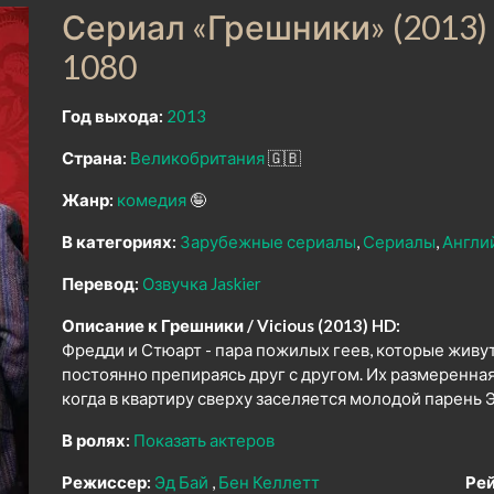
Сериал «Грешники» (2013)
1080
Год выхода:
2013
Страна:
Великобритания
🇬🇧
Жанр:
комедия
🤪
В категориях:
Зарубежные сериалы
Сериалы
Англи
Перевод:
Озвучка Jaskier
Описание к Грешники / Vicious (2013) HD:
Фредди и Стюарт - пара пожилых геев, которые живут
постоянно препираясь друг с другом. Их размеренная
когда в квартиру сверху заселяется молодой парень 
В ролях:
Показать актеров
Режиссер:
Эд Бай
Бен Келлетт
Рей