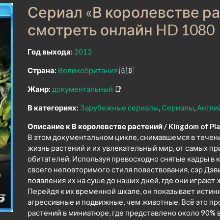
Сериал «В королевстве ра
смотреть онлайн HD 1080
Год выхода:
2012
Страна:
Великобритания
🇬🇧
Жанр:
документальный
📑
В категориях:
Зарубежные сериалы
Сериалы
Англи
Описание к В королевстве растений / Kingdom of Pla
В этом документальном цикле, снимавшемся в течени
жизнь растений и их увлекательный мир, от самых п
обитателей. Используя превосходно снятые кадры в
своего неповторимого стиля повествования, сэр Дэ
появления их на суше до наших дней, где они играют
Перейдя к их временной шкале, он показывает истин
агрессивные и подвижные, чем животные. Всё это пр
растений в миниатюре, где представлено около 90% 