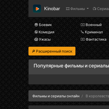
Kinobar
🎞 Фильмы
📺 Сери
😎 Боевик
👨‍✈️ Военный
🤪 Комедия
🔪 Криминал
😱 Ужасы
🧙‍♀️ Фантастика
🔎 Расширенный поиск
Популярные фильмы и сериалы
Фильмы и сериалы онлайн
В королевст