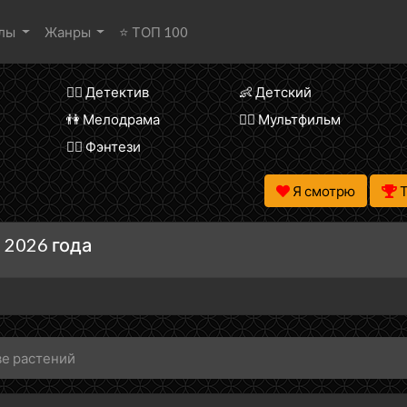
алы
Жанры
⭐ ТОП 100
🕵️‍♂️ Детектив
👶 Детский
👫 Мелодрама
🧚‍♀️ Мультфильм
🧝‍♂️ Фэнтези
Я смотрю
 2026 года
ве растений