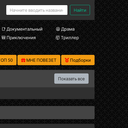
Найти
📑 Документальный
😫 Драма
🎒 Приключения
🤯 Триллер
ТОП 50
МНЕ ПОВЕЗЕТ
Подборки
Показать все