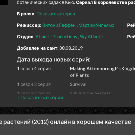
ботанических садах в Кью.
Сериал В королевстве ра
В ролях:
Показать актеров
Режиссер:
Энтони Геффен
Мартин Уильямс
Рей
Студия:
Atlantic Productions
Sky Atlantic
Рей
Добавлен на сайт:
08.08.2019
Дата выхода новых серий:
1 сезон 4 серия
Making Attenborough's King
of Plants
1 сезон 3 серия
Survival
1 сезон 2 серия
Solving the Secrets
1 сезон 1 серия
Life in the Wet Zone
1 сезон 0 серия
Making of
 растений (2012) онлайн в хорошем качестве