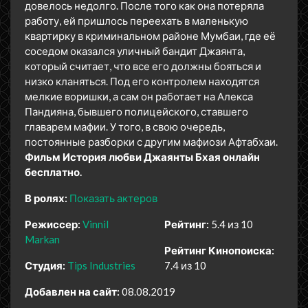
довелось недолго. После того как она потеряла
работу, ей пришлось переехать в маленькую
квартирку в криминальном районе Мумбаи, где её
соседом оказался уличный бандит Джаянта,
который считает, что все его должны бояться и
низко кланяться. Под его контролем находятся
мелкие воришки, а сам он работает на Алекса
Пандияна, бывшего полицейского, ставшего
главарем мафии. У того, в свою очередь,
постоянные разборки с другим мафиози Афтабхаи.
Фильм История любви Джаянты Бхая онлайн
бесплатно.
В ролях:
Показать актеров
Режиссер:
Vinnil
Рейтинг:
5.4 из 10
Markan
Рейтинг Кинопоиска:
Студия:
Tips Industries
7.4 из 10
Добавлен на сайт:
08.08.2019