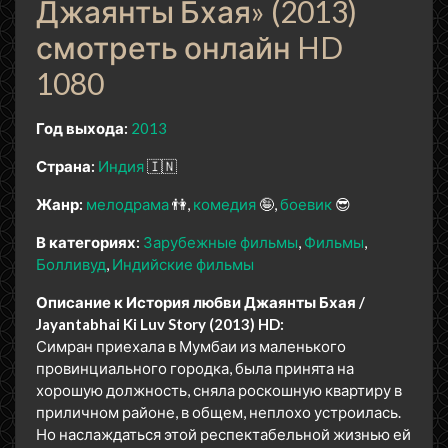
Джаянты Бхая» (2013)
смотреть онлайн HD
1080
Год выхода:
2013
Страна:
Индия
🇮🇳
Жанр:
мелодрама
👫
комедия
🤪
боевик
😎
В категориях:
Зарубежные фильмы
Фильмы
Болливуд
Индийские фильмы
Описание к История любви Джаянты Бхая /
Jayantabhai Ki Luv Story (2013) HD:
Симран приехала в Мумбаи из маленького
провинциального городка, была принята на
хорошую должность, сняла роскошную квартиру в
приличном районе, в общем, неплохо устроилась.
Но наслаждаться этой респектабельной жизнью ей