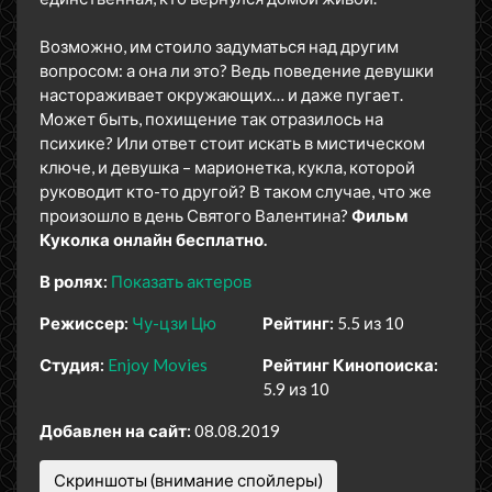
Возможно, им стоило задуматься над другим
вопросом: а она ли это? Ведь поведение девушки
настораживает окружающих… и даже пугает.
Может быть, похищение так отразилось на
психике? Или ответ стоит искать в мистическом
ключе, и девушка – марионетка, кукла, которой
руководит кто-то другой? В таком случае, что же
произошло в день Святого Валентина?
Фильм
Куколка онлайн бесплатно.
В ролях:
Показать актеров
Режиссер:
Чу-цзи Цю
Рейтинг:
5.5 из 10
Студия:
Enjoy Movies
Рейтинг Кинопоиска:
5.9 из 10
Добавлен на сайт:
08.08.2019
Скриншоты (внимание спойлеры)