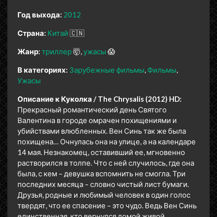
Год выхода:
2012
Страна:
Китай
🇨🇳
Жанр:
триллер
🤯
ужасы
😱
В категориях:
Зарубежные фильмы
Фильмы
Ужасы
Описание к Куколка / The Chrysalis (2012) HD:
Прекрасный романтический день Святого
Валентина в городе омрачен похищениями и
убийствами влюбленных. Вен Синь так же была
похищена… Очнулась она на улице, а на календаре
14 мая. Незнакомец, оставивший ее, мгновенно
растворился в толпе. Что с ней случилось, где она
была, с кем – девушка вспомнить не смогла. Три
последних месяца – словно чистый лист бумаги.
Друзья, родные и любимый человек в один голос
твердят, что ее спасение – это чудо. Ведь Вен Синь
единственная, кто вернулся домой живой.