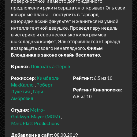
поверхностной и вместо долгожданного
предложения руки и сердца он открывает Эль свои
коварные планы — поступить в Гарвард
на юридический факультет и жениться на умной
интеллигентной девушке. Проведя пару недель
в истерике и съев несколько килограммов
шоколадных конфет, Эль отправляется в Гарвард
возвращать своего ненаглядного.
Фильм
Блондинка в законе онлайн бесплатно.
В ролях:
Показать актеров
Режиссер:
Кимберли
Рейтинг:
6.5 из 10
МакКалло
Роберт
Рейтинг Кинопоиска:
Лукетич
Гари
6.8 из 10
Амброзия
Студия:
Metro-
Goldwyn-Mayer (MGM)
Marc Platt Productions
Добавлен на сайт:
08.08.2019