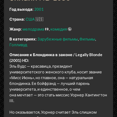
Год выхода:
2001
Страна:
США
🇺🇸
Жанр:
мелодрама
👫
комедия
🤪
В категориях:
Зарубежные фильмы
Фильмы
Голливуд
Описание к Блондинка в законе / Legally Blonde
(2001) HD:
Эль Вудс — красавица, президент
университетского женского клуба, носит звание
«Мисс Июнь», но главное, она — натуральная
блондинка. Ее бойфрэнд — лучший парень
университета, и единственное, о чем
она мечтает — это стать миссис Уорнер Хантингтон
III.
Но оказывается, Уорнер считает Эль слишком