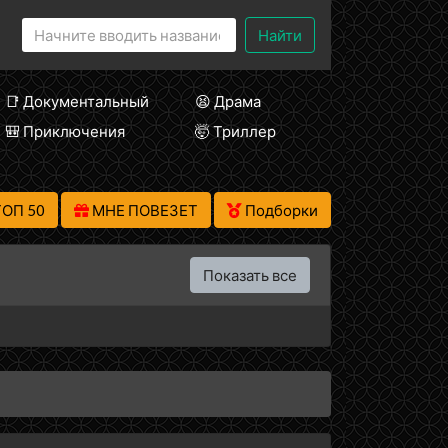
Найти
📑 Документальный
😫 Драма
🎒 Приключения
🤯 Триллер
ТОП 50
МНЕ ПОВЕЗЕТ
Подборки
Показать все