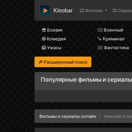
Kinobar
🎞 Фильмы
📺 Сери
😎 Боевик
👨‍✈️ Военный
🤪 Комедия
🔪 Криминал
😱 Ужасы
🧙‍♀️ Фантастика
🔎 Расширенный поиск
Популярные фильмы и сериалы
Фильмы и сериалы онлайн
Нижний эта