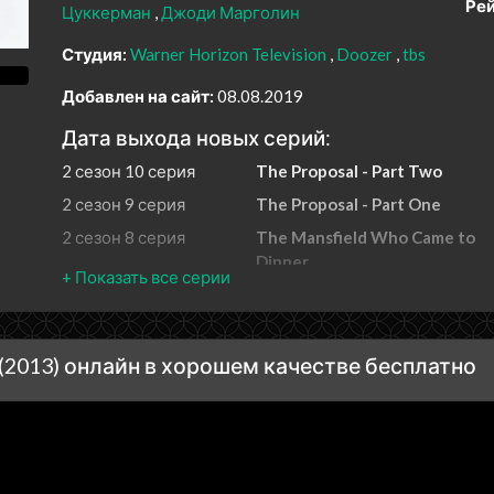
Рей
Цуккерман
Джоди Марголин
Студия:
Warner Horizon Television
Doozer
tbs
Добавлен на сайт:
08.08.2019
Дата выхода новых серий:
2 сезон 10 серия
The Proposal - Part Two
2 сезон 9 серия
The Proposal - Part One
2 сезон 8 серия
The Mansfield Who Came to
Dinner
2 сезон 7 серия
Wicked Wedding
2 сезон 6 серия
Love & Basketball
2 сезон 5 серия
Mano-a-Mansfield
2013) онлайн в хорошем качестве бесплатно
2 сезон 4 серия
The Break-Ups
2 сезон 3 серия
Space Invader
2 сезон 2 серия
Baked and Toasted
2 сезон 1 серия
Unforgiven