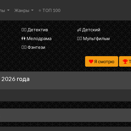
алы
Жанры
⭐ ТОП 100
🕵️‍♂️ Детектив
👶 Детский
👫 Мелодрама
🧚‍♀️ Мультфильм
🧝‍♂️ Фэнтези
Я смотрю
 2026 года
ж