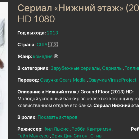
Сериал «Нижний этаж» (20
HD 1080
Год выхода:
2013
Страна:
США
🇺🇸
Жанр:
комедия
🤪
В категориях:
Зарубежные сериалы
Сериалы
Голли
Перевод:
Озвучка Gears Media
Озвучка ViruseProject
Описание к Нижний этаж / Ground Floor (2013) HD:
Молодой успешный банкир влюбляется в женщину, ко
хозяйственном отделе его банка.
Сериал Нижний эта
В ролях:
Показать актеров
Режиссер:
Фил Льюис
Робби Кантримэн
Рей
Гейл Манкусо
Эрик Дин Ситон
Стив