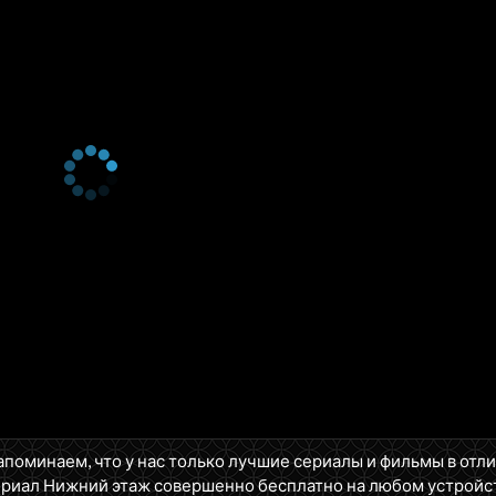
1 сезон 10 серия
Решение: Часть вторая
1 сезон 9 серия
Решение: Часть первая
1 сезон 8 серия
Dynamic Duo
1 сезон 7 серия
Woman on Top
1 сезон 6 серия
If I Were a Rich Man
1 сезон 5 серия
Take Me Out to the Ballgame
1 сезон 4 серия
The Gift
1 сезон 3 серия
The New Office
1 сезон 2 серия
Off to the Races
1 сезон 1 серия
Pilot
апоминаем, что у нас только лучшие сериалы и фильмы в отл
ериал Нижний этаж совершенно бесплатно на любом устройс