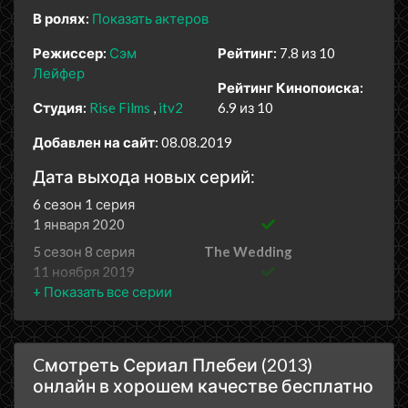
В ролях:
Показать актеров
Режиссер:
Сэм
Рейтинг:
7.8 из 10
Лейфер
Рейтинг Кинопоиска:
Студия:
Rise Films
itv2
6.9 из 10
Добавлен на сайт:
08.08.2019
Дата выхода новых серий:
6 сезон 1 серия
1 января 2020
5 сезон 8 серия
The Wedding
11 ноября 2019
5 сезон 7 серия
The New Flat
4 ноября 2019
5 сезон 6 серия
The Dig
Cмотреть Сериал Плебеи (2013)
28 октября 2019
онлайн в хорошем качестве бесплатно
5 сезон 5 серия
The Hooligans