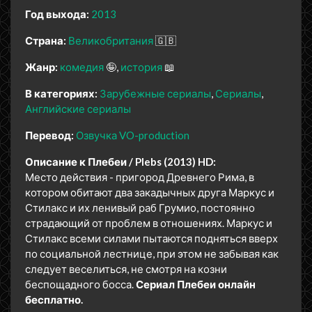
Год выхода:
2013
Страна:
Великобритания
🇬🇧
Жанр:
комедия
🤪
история
📖
В категориях:
Зарубежные сериалы
Сериалы
Английские сериалы
Перевод:
Озвучка VO-production
Описание к Плебеи / Plebs (2013) HD:
Место действия - пригород Древнего Рима, в
котором обитают два закадычных друга Маркус и
Стилакс и их ленивый раб Грумио, постоянно
страдающий от проблем в отношениях. Маркус и
Стилакс всеми силами пытаются подняться вверх
по социальной лестнице, при этом не забывая как
следует веселиться, не смотря на козни
беспощадного босса.
Сериал Плебеи онлайн
бесплатно.