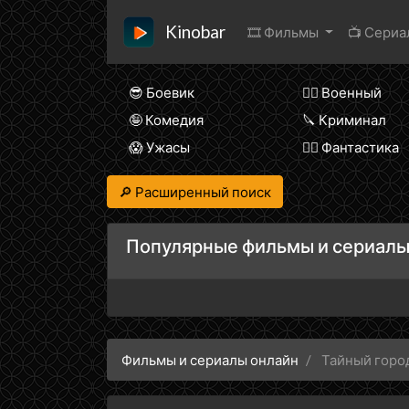
Kinobar
🎞 Фильмы
📺 Сери
😎 Боевик
👨‍✈️ Военный
🤪 Комедия
🔪 Криминал
😱 Ужасы
🧙‍♀️ Фантастика
🔎 Расширенный поиск
Популярные фильмы и сериалы
Фильмы и сериалы онлайн
Тайный горо