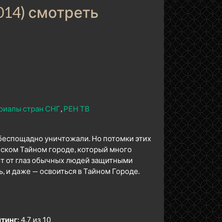
014) смотреть
риалы стран СНГ
РЕН ТВ
беспощадно уничтожали. Но потомки этих
еском Тайном городе, который много
ыт от глаз обычных людей защитными
ь, и даже — освоиться в Тайном Городе.
тинг:
4.7 из 10