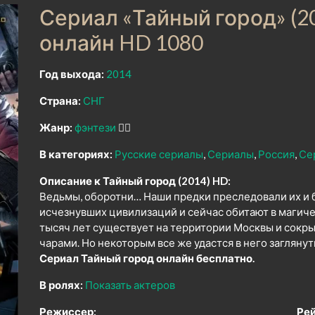
Сериал «Тайный город» (2
онлайн HD 1080
Год выхода:
2014
Страна:
СНГ
Жанр:
фэнтези
🧝‍♂️
В категориях:
Русские сериалы
Сериалы
Россия
Се
Описание к Тайный город (2014) HD:
Ведьмы, оборотни… Наши предки преследовали их и 
исчезнувших цивилизаций и сейчас обитают в магич
тысяч лет существует на территории Москвы и сокр
чарами. Но некоторым все же удастся в него заглянут
Сериал Тайный город онлайн бесплатно.
В ролях:
Показать актеров
Режиссер:
Рей