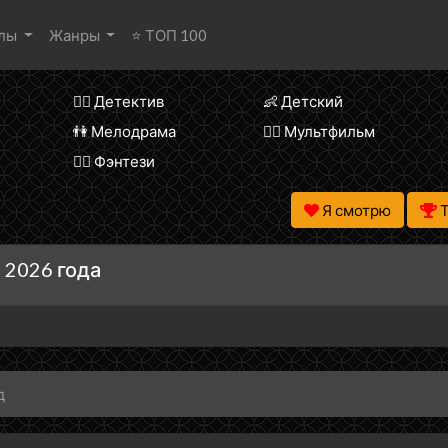
алы
Жанры
⭐ ТОП 100
🕵️‍♂️ Детектив
👶 Детский
👫 Мелодрама
🧚‍♀️ Мультфильм
🧝‍♂️ Фэнтези
Я смотрю
 2026 года
д