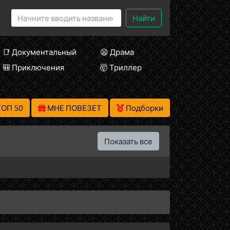
Найти
📑 Документальный
😫 Драма
🎒 Приключения
🤯 Триллер
ТОП 50
МНЕ ПОВЕЗЕТ
Подборки
Показать все