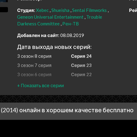
Студия:
Xebec
Shueisha
Sentai Filmworks
Рей
Geneon Universal Entertainment
Trouble
Darkness Committee
Рен-ТВ
Добавлен на сайт:
08.08.2019
Дата выхода новых серий:
3 сезон 8 серия
Серия 24
3 сезон 7 серия
Серия 23
3 сезон 6 серия
Серия 22
3 сезон 5 серия
Серия 21
3 сезон 4 серия
Серия 20
3 сезон 3 серия
Серия 19
(2014) онлайн в хорошем качестве бесплатно
3 сезон 2 серия
Серия 18
3 сезон 1 серия
Серия 17
2 сезон 8 серия
All Shades of Black