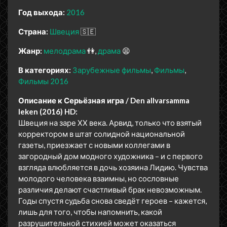
Год выхода:
2016
Страна:
Швеция
🇸🇪
Жанр:
мелодрама
👫
драма
😫
В категориях:
Зарубежные фильмы
Фильмы
Фильмы 2016
Описание к Серьёзная игра / Den allvarsamma
leken (2016) HD:
Швеция на заре ХХ века. Арвид, только что взятый
корректором в штат солидной национальной
газеты, приезжает с новыми коллегами в
загородный дом модного художника – и с первого
взгляда влюбляется в дочь хозяина Лидию. Чувства
молодого человека взаимны, но сословные
различия делают счастливый брак невозможным.
Годы спустя судьба снова сведёт героев – кажется,
лишь для того, чтобы напомнить, какой
разрушительной стихией может оказаться