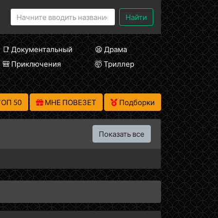
Найти
📑 Документальный
😫 Драма
🎒 Приключения
🤯 Триллер
ТОП 50
МНЕ ПОВЕЗЕТ
Подборки
Показать все