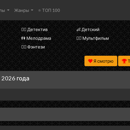
алы
Жанры
⭐ ТОП 100
🕵️‍♂️ Детектив
👶 Детский
👫 Мелодрама
🧚‍♀️ Мультфильм
🧝‍♂️ Фэнтези
Я смотрю
 2026 года