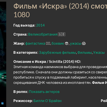
Фильм «Искра» (2014) смо
1080
Год выхода:
2014
Страна:
Великобритания
🇬🇧
Жанр:
фантастика
🧙‍♀️
боевик
😎
ужасы
😱
В категориях:
Зарубежные фильмы
Фильмы
Ужасы
Описание к Искра / Scintilla (2014) HD:
Элитная команда наемников выбрана для проведения
республике. Сначала они должны сразиться со сви
пробиться к спуску в подземный лабиринт, населен
скрещивания ДНК человека из инопланетян.
Фильм И
В ролях:
Показать актеров
Режиссер:
Билли О`Брайэн
Рей