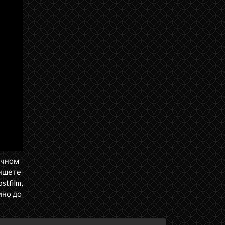
ичном
аншете
tfilm,
ино до