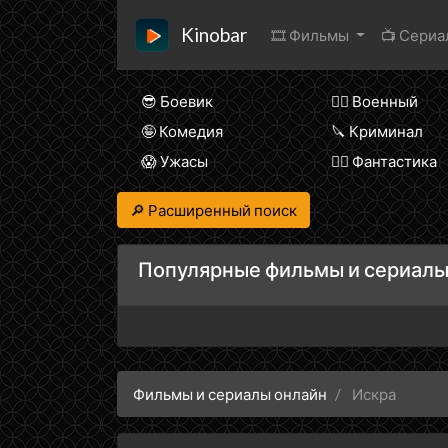
Kinobar
🎞 Фильмы
📺 Сери
😎 Боевик
👨‍✈️ Военный
🤪 Комедия
🔪 Криминал
😱 Ужасы
🧙‍♀️ Фантастика
🔎 Расширенный поиск
Популярные фильмы и сериалы
Фильмы и сериалы онлайн
Искра