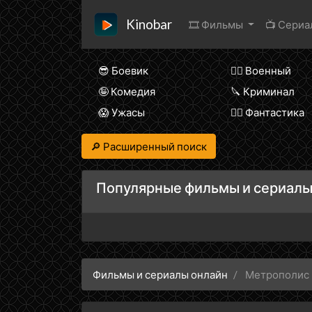
Kinobar
🎞 Фильмы
📺 Сери
😎 Боевик
👨‍✈️ Военный
🤪 Комедия
🔪 Криминал
😱 Ужасы
🧙‍♀️ Фантастика
🔎 Расширенный поиск
Популярные фильмы и сериалы
Фильмы и сериалы онлайн
Метрополис