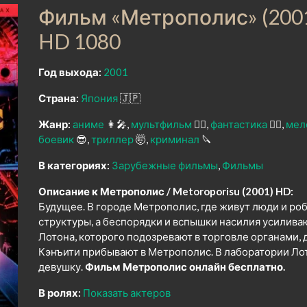
Фильм «Метрополис» (200
HD 1080
Год выхода:
2001
Страна:
Япония
🇯🇵
Жанр:
аниме
👩‍🎤
мультфильм
🧚‍♀️
фантастика
🧙‍♀️
мел
боевик
😎
триллер
🤯
криминал
🔪
В категориях:
Зарубежные фильмы
Фильмы
Описание к Метрополис / Metoroporisu (2001) HD:
Будущее. В городе Метрополис, где живут люди и р
структуры, а беспорядки и вспышки насилия усилива
Лотона, которого подозревают в торговле органами,
Кэнъити прибывают в Метрополис. В лаборатории Ло
девушку.
Фильм Метрополис онлайн бесплатно.
В ролях:
Показать актеров