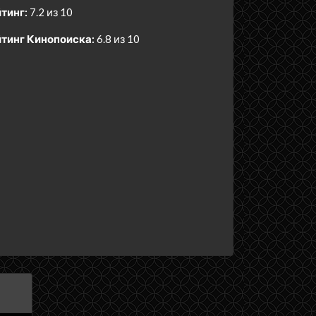
тинг:
7.2 из 10
тинг Кинопоиска:
6.8 из 10