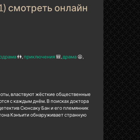
1) смотреть онлайн
одрама
👫
приключения
🎒
драма
😫
оботы, властвуют жёсткие общественные
ются с каждым днём. В поисках доктора
 детектив Сюнсаку Бан и его племянник
тона Кэнъити обнаруживает странную