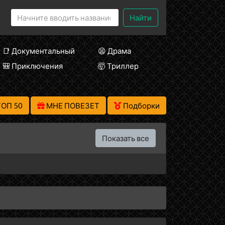
Найти
📑 Документальный
😫 Драма
🎒 Приключения
🤯 Триллер
ТОП 50
МНЕ ПОВЕЗЕТ
Подборки
Показать все