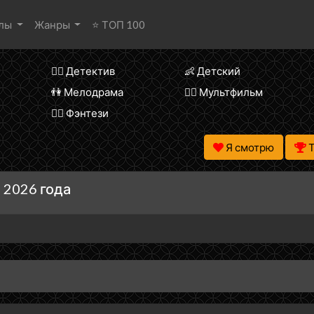
алы
Жанры
⭐ ТОП 100
🕵️‍♂️ Детектив
👶 Детский
👫 Мелодрама
🧚‍♀️ Мультфильм
🧝‍♂️ Фэнтези
Я смотрю
 2026 года