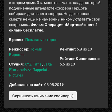
в старом доме. Эта монета — часть клада, который
подчиненные штандартенфюрера Герцога
собирали для своего фюрера. Но даже после
смерти немцы не намерены никому отдавать свои
сокровища.
Фильм Операция «Мертвый снег» 2
онлайн бесплатно.
В ролях:
Показать актеров
Режиссер:
Томми
Рейтинг:
6.8 из 10
Виркола
Рейтинг Кинопоиска:
Студия:
XYZ Films
Saga
6.6 из 10
Film
thefyzz
Tappeluft
Pictures
Добавлен на сайт:
08.08.2019
Скриншоты (внимание спойлеры)