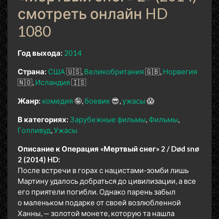
смотреть онлайн HD
1080
Год выхода:
2014
Страна:
США
🇺🇸
Великобритания
🇬🇧
Норвегия
🇳🇴
Исландия
🇮🇸
Жанр:
комедия
🤪
боевик
😎
ужасы
😱
В категориях:
Зарубежные фильмы
Фильмы
Голливуд
Ужасы
Описание к Операция «Мертвый снег» 2 / Død snø
2 (2014) HD:
После встречи в горах с нацистами-зомби лишь
Мартину удалось добраться до цивилизации, а все
его приятели погибли. Однако парень забыл
о маленьком подарке от своей возлюбленной
Ханны, — золотой монете, которую та нашла