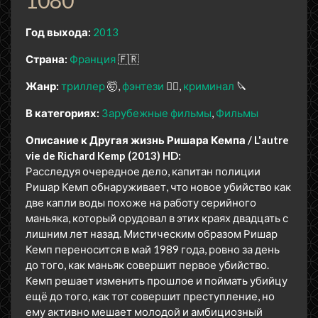
1080
Год выхода:
2013
Страна:
Франция
🇫🇷
Жанр:
триллер
🤯
фэнтези
🧝‍♂️
криминал
🔪
В категориях:
Зарубежные фильмы
Фильмы
Описание к Другая жизнь Ришара Кемпа / L'autre
vie de Richard Kemp (2013) HD:
Расследуя очередное дело, капитан полиции
Ришар Кемп обнаруживает, что новое убийство как
две капли воды похоже на работу серийного
маньяка, который орудовал в этих краях двадцать с
лишним лет назад. Мистическим образом Ришар
Кемп переносится в май 1989 года, ровно за день
до того, как маньяк совершит первое убийство.
Кемп решает изменить прошлое и поймать убийцу
ещё до того, как тот совершит преступление, но
ему активно мешает молодой и амбициозный