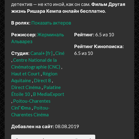
детектив — не кто иной, как он сам.
Фильм Другая
жизнь Ришара Кемпа онлайн бесплатно.
В ролях:
Показать актеров
Режиссер:
Жерминаль
Рейтинг:
6.5 из 10
Альварез
Рейтинг Кинопоиска:
Студия:
Canal+ [fr]
Ciné
6.5 из 10
Centre National de la
Cinématographie (CNC)
Haut et Court
Région
Aquitaine
Direct 8
Direct Cinéma
Palatine
Étoile 10
B MediaExport
Poitou-Charentes
CinГ©ma
Poitou-
Charentes Cinéma
Добавлен на сайт:
08.08.2019