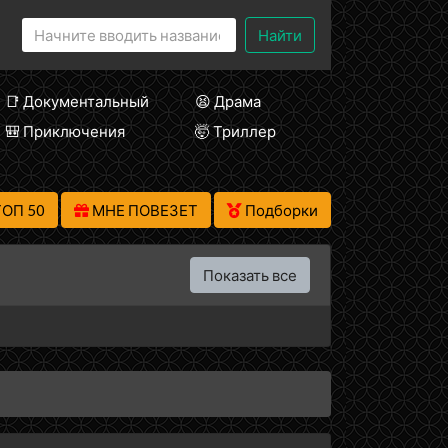
Найти
📑 Документальный
😫 Драма
🎒 Приключения
🤯 Триллер
ТОП 50
МНЕ ПОВЕЗЕТ
Подборки
Показать все