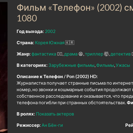
Фильм «Телефон» (2002) с
1080
Год выхода:
2002
Страна:
Корея Южная
🇰🇷
Жанр:
фантастика
🧙‍♀️
драма
😫
триллер
🤯
детектив
🕵
В категориях:
Зарубежные фильмы
Фильмы
Ужасы
Описание к Телефон / Pon (2002) HD:
Журналистка получает странные письма по интернет
номер, но звонки и кошмарные события продолжают 
собственное расследование и оказывается, что пре
телефона погибли при странных обстоятельствах.
Фи
В ролях:
Показать актеров
Режиссер:
Ан Бён-ги
Рей