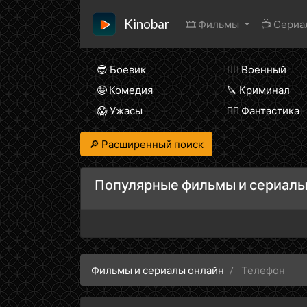
Kinobar
🎞 Фильмы
📺 Сери
😎 Боевик
👨‍✈️ Военный
🤪 Комедия
🔪 Криминал
😱 Ужасы
🧙‍♀️ Фантастика
🔎 Расширенный поиск
Популярные фильмы и сериалы
Фильмы и сериалы онлайн
Телефон