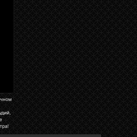
ичном
удий,
е
тра!