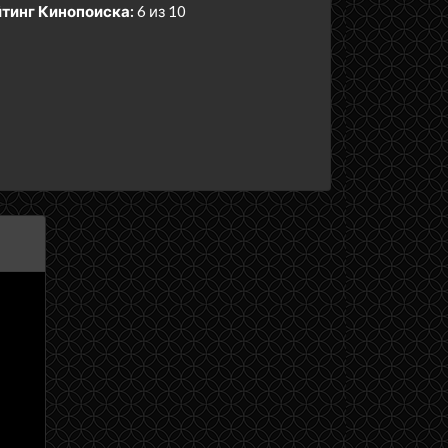
тинг Кинопоиска:
6 из 10