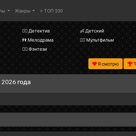
алы
Жанры
⭐ ТОП 100
🕵️‍♂️ Детектив
👶 Детский
👫 Мелодрама
🧚‍♀️ Мультфильм
🧝‍♂️ Фэнтези
Я смотрю
 2026 года