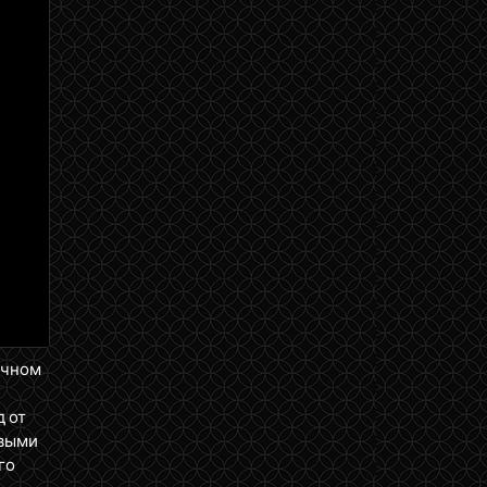
ичном
д от
ервыми
го