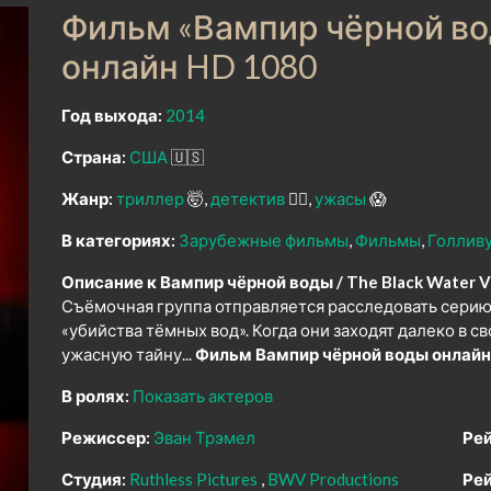
Фильм «Вампир чёрной вод
онлайн HD 1080
Год выхода:
2014
Страна:
США
🇺🇸
Жанр:
триллер
🤯
детектив
🕵️‍♂️
ужасы
😱
В категориях:
Зарубежные фильмы
Фильмы
Голлив
Описание к Вампир чёрной воды / The Black Water Va
Съёмочная группа отправляется расследовать серию 
«убийства тёмных вод». Когда они заходят далеко в с
ужасную тайну...
Фильм Вампир чёрной воды онлайн
В ролях:
Показать актеров
Режиссер:
Эван Трэмел
Рей
Студия:
Ruthless Pictures
BWV Productions
Рей