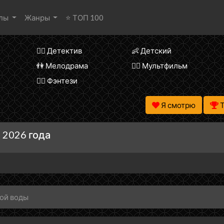
алы
Жанры
⭐ ТОП 100
🕵️‍♂️ Детектив
👶 Детский
👫 Мелодрама
🧚‍♀️ Мультфильм
🧝‍♂️ Фэнтези
Я смотрю
 2026 года
ой воды