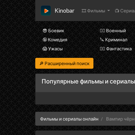
Kinobar
🎞 Фильмы
📺 Сери
😎 Боевик
👨‍✈️ Военный
🤪 Комедия
🔪 Криминал
😱 Ужасы
🧙‍♀️ Фантастика
🔎 Расширенный поиск
Популярные фильмы и сериалы
Фильмы и сериалы онлайн
Вампир чёрн