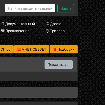
Найти
📑 Документальный
😫 Драма
🎒 Приключения
🤯 Триллер
ТОП 50
МНЕ ПОВЕЗЕТ
Подборки
Показать все