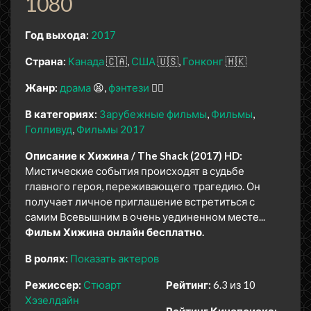
1080
Год выхода:
2017
Страна:
Канада
🇨🇦
США
🇺🇸
Гонконг
🇭🇰
Жанр:
драма
😫
фэнтези
🧝‍♂️
В категориях:
Зарубежные фильмы
Фильмы
Голливуд
Фильмы 2017
Описание к Хижина / The Shack (2017) HD:
Мистические события происходят в судьбе
главного героя, переживающего трагедию. Он
получает личное приглашение встретиться с
самим Всевышним в очень уединенном месте...
Фильм Хижина онлайн бесплатно.
В ролях:
Показать актеров
Режиссер:
Стюарт
Рейтинг:
6.3 из 10
Хэзелдайн
Рейтинг Кинопоиска: