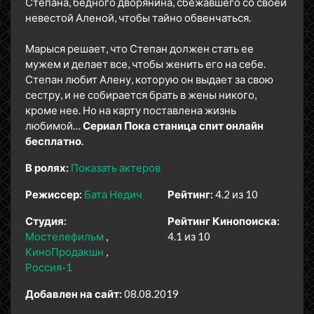
Степана, бедного дворянина, сбежавшего со своей
невестой Аленой, чтобы тайно обвенчаться.
Марыся решает, что Степан должен стать ее
мужем и делает все, чтобы женить его на себе.
Степан любит Алену, которую он выдает за свою
сестру, и не собирается брать в жены никого,
кроме нее. Но на карту поставлена жизнь
любимой…
Сериал Пока станица спит онлайн
бесплатно.
В ролях:
Показать актеров
Режиссер:
Бата Недич
Рейтинг:
4.2 из 10
Студия:
Рейтинг Кинопоиска:
Мостелефильм
4.1 из 10
КиноПродакшн
Россия-1
Добавлен на сайт:
08.08.2019