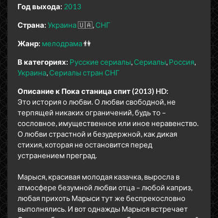
Год выхода:
2013
Страна:
Украина
🇺🇦
СНГ
Жанр:
мелодрама
👫
В категориях:
Русские сериалы
Сериалы
Россия
Украина
Сериалы стран СНГ
Описание к Пока станица спит (2013) HD:
Это история о любви. О любви свободной, не
терпящей никаких ограничений, будь то –
сословное, имущественное или иное неравенство.
О любви страстной и безудержной, как дикая
стихия, которая не остановится перед
устранением преград.
Марыся, красивая молодая казачка, выросла в
атмосфере безумной любви отца – любой каприз,
любая прихоть Марыси тут же беспрекословно
выполнялись. И вот однажды Марыся встречает