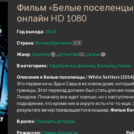
Фильм «Белые поселенцы»
онлайн HD 1080
Год выхода:
2014
Страна:
Великобритания
🇬🇧
Жанр:
триллер
🤯
детектив
🕵️‍♂️
ужасы
😱
В категориях:
Зарубежные фильмы
Фильмы
Ужасы
Описание к Белые поселенцы / White Settlers (2014)
Это первая ночь Эда и Сары в их новом доме, которы
границы. Этот переезд должен был стать для них но
Лондоне. Поначалу все идет хорошо, но с наступлен
подозрения, что кроме них в округе есть кто-то еще. 
результате вечер превращается в кошмар.
Фильм Бел
В ролях:
Показать актеров
Режиссер:
Семен Халлиган
Рей