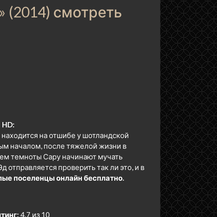
 (2014) смотреть
 HD:
й находится на отшибе у шотландской
вым началом, после тяжелой жизни в
ием темноты Сару начинают мучать
Эд отправляется проверить так ли это, и в
ые поселенцы онлайн бесплатно.
тинг:
4.7 из 10