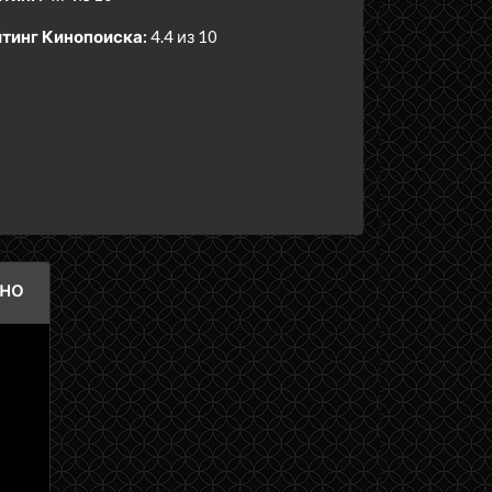
тинг Кинопоиска:
4.4 из 10
тно