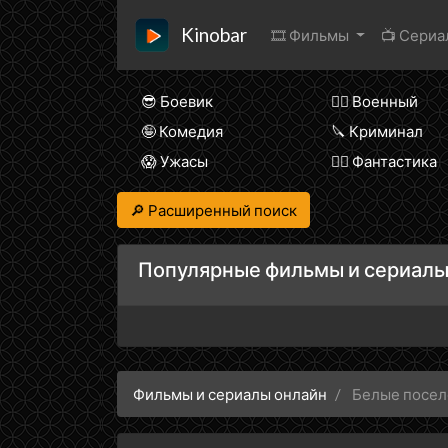
Kinobar
🎞 Фильмы
📺 Сери
😎 Боевик
👨‍✈️ Военный
🤪 Комедия
🔪 Криминал
😱 Ужасы
🧙‍♀️ Фантастика
🔎 Расширенный поиск
Популярные фильмы и сериалы
Фильмы и сериалы онлайн
Белые посе