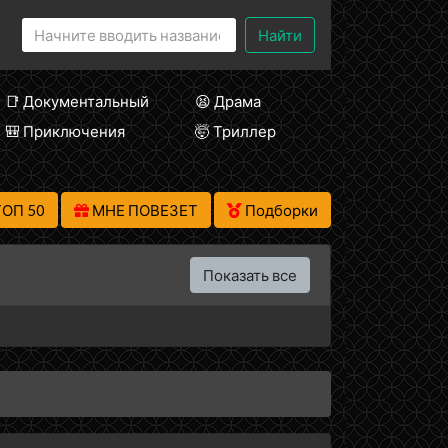
Найти
📑 Документальный
😫 Драма
🎒 Приключения
🤯 Триллер
ТОП 50
МНЕ ПОВЕЗЕТ
Подборки
Показать все