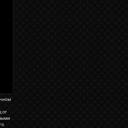
ичном
д от
ервыми
го