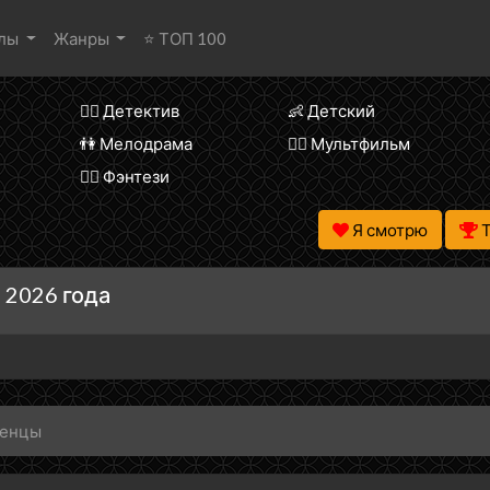
алы
Жанры
⭐ ТОП 100
🕵️‍♂️ Детектив
👶 Детский
👫 Мелодрама
🧚‍♀️ Мультфильм
🧝‍♂️ Фэнтези
Я смотрю
 2026 года
ленцы