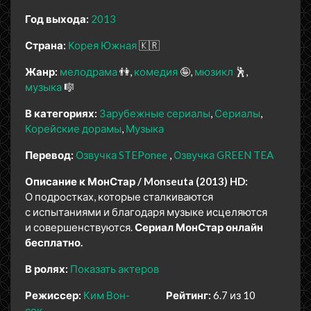
Год выхода:
2013
Страна:
Корея Южная
🇰🇷
Жанр:
мелодрама
👫
комедия
🤪
мюзикл
🕺
музыка
🎼
В категориях:
Зарубежные сериалы
Сериалы
Корейские дорамы
Музыка
Перевод:
Озвучка STEPonee
Озвучка GREEN TEA
Описание к МонСтар / Monseuta (2013) HD:
О подростках, которые сталкиваются
с испытаниями и благодаря музыке исцеляются
и совершенствуются.
Сериал МонСтар онлайн
бесплатно.
В ролях:
Показать актеров
Режиссер:
Ким Вон-
Рейтинг:
6.7 из 10
сок