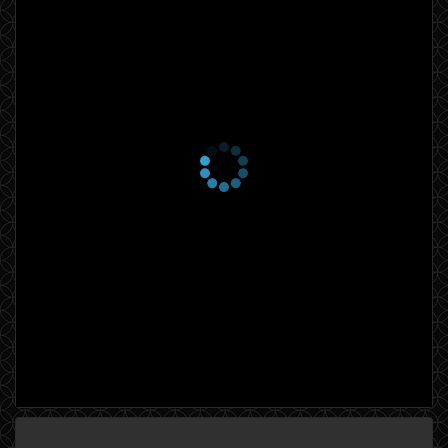
1 сезон 7 серия
Finally the Battle! Color
Bar vs. All for One
28 июня 2013
1 сезон 6 серия
Jealousy Incarnate,
Danger of Team Breakup?
21 июня 2013
1 сезон 5 серия
Let's Fight, All for One!
14 июня 2013
1 сезон 4 серия
I Like Her, Min Se Yi
7 июня 2013
1 сезон 3 серия
Returned Idol Seol-chan
Causes a Huge Accident
31 мая 2013
1 сезон 2 серия
Hey Girl, I Am a Star, Star
24 мая 2013
1 сезон 1 серия
It All Started with Lips
17 мая 2013