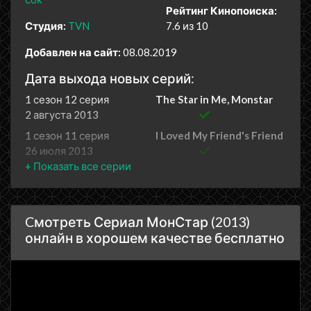
Рейтинг Кинопоиска:
Студия:
TVN
7.6 из 10
Добавлен на сайт:
08.08.2019
Дата выхода новых серий:
1 сезон 12 серия
The Star in Me, Monstar
2 августа 2013
1 сезон 11 серия
I Loved My Friend's Friend
26 июля 2013
1 сезон 10 серия
What Do I Do? I'm Still So
Bad at This
19 июля 2013
Cмотреть Сериал МонСтар (2013)
1 сезон 9 серия
If You Want Help It Will
онлайн в хорошем качестве бесплатно
Come
12 июля 2013
1 сезон 8 серия
To You Who Hopes for My
Despair
5 июля 2013