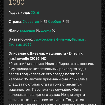
1080
Год выхода:
2016
Страна:
Хорватия
🇭🇷
Сербия
🇷🇸
Жанр:
комедия
🤪
драма
😫
В категориях:
Зарубежные фильмы
Фильмы
Фильмы 2016
Описание к Дневник машиниста / Dnevnik
masinovodje (2016) HD:
60-летний машинист Илия собирается на пенсию.
Ему принадлежит печальный рекорд: за годы
работы под колесами его поезда погибло 28
человек. 19-летний приемный сын Илии Сима
следует по стопам отца и тоже становится
машинистом. Перспектива случайно убить
человека приводит его в ужас. Но дни идут, а
несчастных случае все нет и нет. Тогда отец,
опасаясь, что его чадо так и не станет машинистом