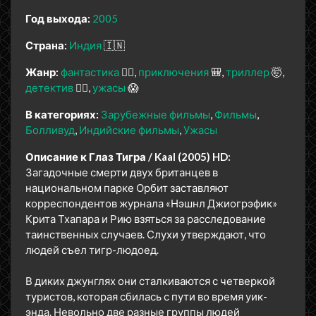
Год выхода:
2005
Страна:
Индия
🇮🇳
Жанр:
фантастика
🧙‍♀️
приключения
🎒
триллер
🤯
детектив
🕵️‍♂️
ужасы
😱
В категориях:
Зарубежные фильмы
Фильмы
Болливуд
Индийские фильмы
Ужасы
Описание к Глаз Тигра / Kaal (2005) HD:
Загадочные смерти двух британцев в
национальном парке Орбит заставляют
корреспондентов журнала «Нэшнл Джиогрэфик»
Крита Тхапара и Рию взяться за расследование
таинственных случаев. Слухи утверждают, что
людей съел тигр-людоед.
В диких джунглях они сталкиваются с четверкой
туристов, которая сбилась с пути во время уик-
энда. Невольно две разные группы людей