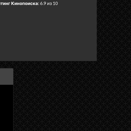
тинг Кинопоиска:
6.9 из 10