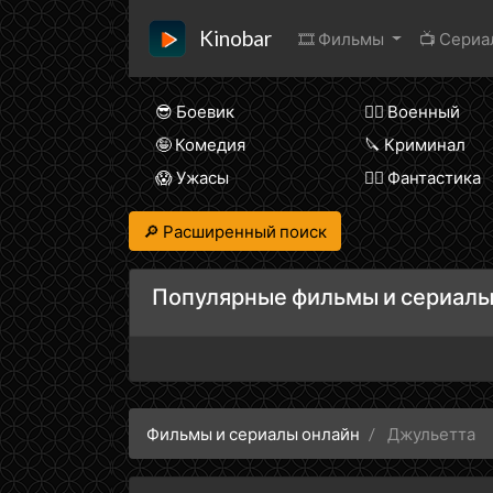
Kinobar
🎞 Фильмы
📺 Сери
😎 Боевик
👨‍✈️ Военный
🤪 Комедия
🔪 Криминал
😱 Ужасы
🧙‍♀️ Фантастика
🔎 Расширенный поиск
Популярные фильмы и сериалы
Фильмы и сериалы онлайн
Джульетта