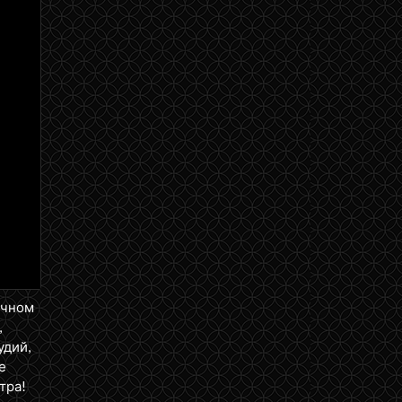
ичном
,
удий,
е
тра!