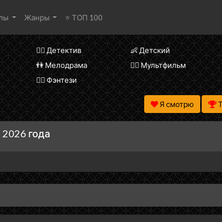
алы
Жанры
⭐ ТОП 100
🕵️‍♂️ Детектив
👶 Детский
👫 Мелодрама
🧚‍♀️ Мультфильм
🧝‍♂️ Фэнтези
Я смотрю
 2026 года