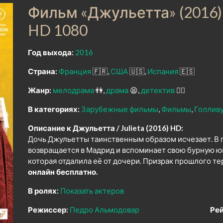
Фильм «Джульетта» (2016)
HD 1080
Год выхода:
2016
Страна:
Франция
🇫🇷
США
🇺🇸
Испания
🇪🇸
Жанр:
мелодрама
👫
драма
😫
детектив
🕵️‍♂️
В категориях:
Зарубежные фильмы
Фильмы
Голлив
Описание к Джульетта / Julieta (2016) HD:
Дочь Джульетты таинственным образом исчезает. В 
возвращается в Мадрид и вспоминает свою бурную ю
которая отдалила её от дочери. Призрак прошлого те
онлайн бесплатно.
В ролях:
Показать актеров
Режиссер:
Педро Альмодовар
Рей