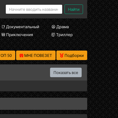
Найти
📑 Документальный
😫 Драма
🎒 Приключения
🤯 Триллер
ТОП 50
МНЕ ПОВЕЗЕТ
Подборки
Показать все