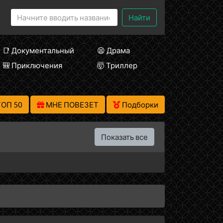
Найти
📑 Документальный
😫 Драма
🎒 Приключения
🤯 Триллер
ТОП 50
МНЕ ПОВЕЗЕТ
Подборки
Показать все