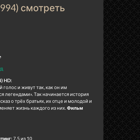
994) смотреть

уд
4) HD:
голос и живут так, как он им
ся легендами». Так начинается история
аз о трёх братьях, их отце и молодой и
еняет жизнь каждого из них.
Фильм
тинг:
7.5 из 10