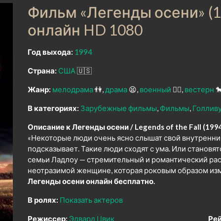
Фильм «Легенды осени» (1
онлайн HD 1080
Год выхода:
1994
Страна:
США
🇺🇸
Жанр:
мелодрама
👫
драма
😫
военный
👨‍✈️
вестерн

В категориях:
Зарубежные фильмы
Фильмы
Голлив
Описание к Легенды осени / Legends of the Fall (199
«Некоторые люди очень ясно слышат свой внутренний 
подсказывает. Такие люди сходят с ума. Или становят
семьи Ладлоу — стремительный и романтический расск
неотразимой женщине, которая роковым образом изм
Легенды осени онлайн бесплатно.
В ролях:
Показать актеров
Режиссер:
Эдвард Цвик
Рей