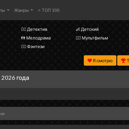
алы
Жанры
⭐ ТОП 100
🕵️‍♂️ Детектив
👶 Детский
👫 Мелодрама
🧚‍♀️ Мультфильм
🧝‍♂️ Фэнтези
Я смотрю
 2026 года
ни