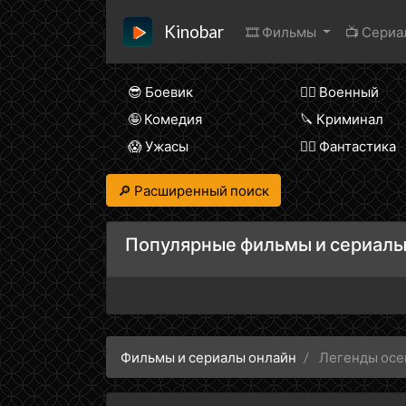
Kinobar
🎞 Фильмы
📺 Сери
😎 Боевик
👨‍✈️ Военный
🤪 Комедия
🔪 Криминал
😱 Ужасы
🧙‍♀️ Фантастика
🔎 Расширенный поиск
Популярные фильмы и сериалы
Фильмы и сериалы онлайн
Легенды осе