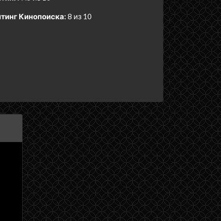
тинг Кинопоиска:
8 из 10