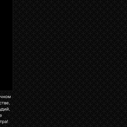
ичном
стве,
удий,
е
тра!