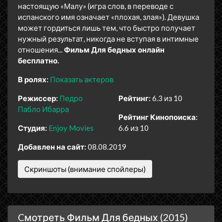
настоящую «Малу» (игра слов, в переводе с
испанского имя означает «плохая, злая»). Девушка
может гордиться лишь тем, что быстро получает
нужный результат, никогда не вступая в интимные
отношения...
Фильм Для бедных онлайн
бесплатно.
В ролях:
Показать актеров
Режиссер:
Педро
Рейтинг:
6.3 из 10
Пабло Ибарра
Рейтинг Кинопоиска:
Студия:
Enjoy Movies
6.6 из 10
Добавлен на сайт:
08.08.2019
Скриншоты (внимание спойлеры)
Cмотреть Фильм Для бедных (2015)