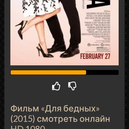
Фильм «Для бедных»
(2015) смотреть онлайн
HD 1080