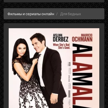
Фильмы и сериалы онлайн
Для бедных