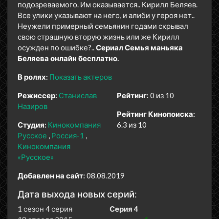
подозреваемого. Им оказывается.. Кирилл Беляев.
Все улики указывают на него, и алиби у героя нет..
Неужели примерный семьянин годами скрывал
свою страшную вторую жизнь или же Кирилл
осужден по ошибке?..
Сериал Семья маньяка
Беляева онлайн бесплатно.
В ролях:
Показать актеров
Режиссер:
Станислав
Рейтинг:
0 из 10
Назиров
Рейтинг Кинопоиска:
Студия:
Кинокомпания
6.3 из 10
Русское
Россия-1
Кинокомпания
«Русское»
Добавлен на сайт:
08.08.2019
Дата выхода новых серий:
1 сезон 4 серия
Серия 4