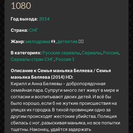
1080
Год выхода:
2014
Страна:
СНГ
Жанр:
мелодрама
👫
детектив
🕵️‍♂️
В категориях:
Русские сериалы
Сериалы
Россия
Сериалы стран СНГ
Россия 1
Описание к Семья маньяка Беляева / Семья
маньяка Беляева (2014) HD:
Кирилл и Анна Беляевы – добропорядочная
семейная пара. Супруги много лет живут в мире и
согласии и воспитывают двоих детей. И всё бы
было хорошо, если б не жуткие происшествия на
улицах их городка. В тихой провинции одно за
другим происходят жестокие убийства. Полиция
сбилась с ног, разыскивая маньяка, но все попытки
тщетны. Наконец, удаётся задержать