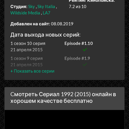
Рейтинг Кинопоиска:
Студия:
Sky
Sky Italia
7.2 из 10
Wildside Media
LA7
Добавлен на сайт:
08.08.2019
Дата выхода новых серий:
1 сезон 10 серия
Episode #1.10
21 апреля 2015
1 сезон 9 серия
Episode #1.9
21 апреля 2015
1 сезон 8 серия
Episode #1.8
14 апреля 2015
1 сезон 7 серия
Episode #1.7
Cмотреть Сериал 1992 (2015) онлайн в
14 апреля 2015
хорошем качестве бесплатно
1 сезон 6 серия
Episode #1.6
7 апреля 2015
1 сезон 5 серия
Episode #1.5
7 апреля 2015