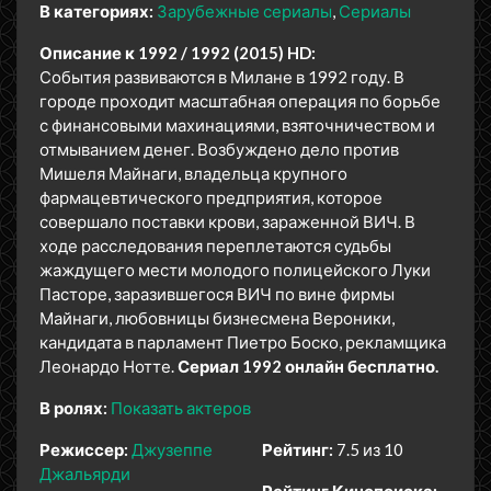
В категориях:
Зарубежные сериалы
Сериалы
Описание к 1992 / 1992 (2015) HD:
События развиваются в Милане в 1992 году. В
городе проходит масштабная операция по борьбе
с финансовыми махинациями, взяточничеством и
отмыванием денег. Возбуждено дело против
Мишеля Майнаги, владельца крупного
фармацевтического предприятия, которое
совершало поставки крови, зараженной ВИЧ. В
ходе расследования переплетаются судьбы
жаждущего мести молодого полицейского Луки
Пасторе, заразившегося ВИЧ по вине фирмы
Майнаги, любовницы бизнесмена Вероники,
кандидата в парламент Пиетро Боско, рекламщика
Леонардо Нотте.
Сериал 1992 онлайн бесплатно.
В ролях:
Показать актеров
Режиссер:
Джузеппе
Рейтинг:
7.5 из 10
Джальярди