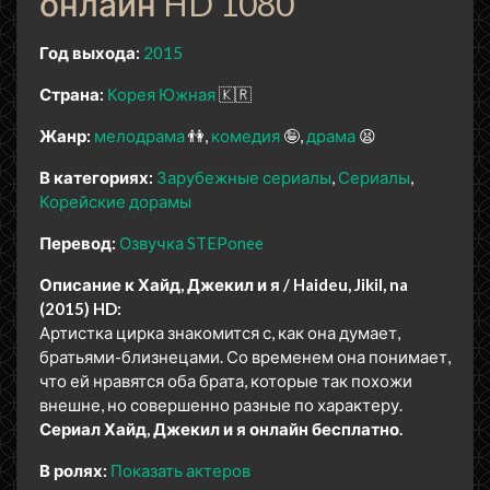
онлайн HD 1080
Год выхода:
2015
Страна:
Корея Южная
🇰🇷
Жанр:
мелодрама
👫
комедия
🤪
драма
😫
В категориях:
Зарубежные сериалы
Сериалы
Корейские дорамы
Перевод:
Озвучка STEPonee
Описание к Хайд, Джекил и я / Haideu, Jikil, na
(2015) HD:
Артистка цирка знакомится с, как она думает,
братьями-близнецами. Со временем она понимает,
что ей нравятся оба брата, которые так похожи
внешне, но совершенно разные по характеру.
Сериал Хайд, Джекил и я онлайн бесплатно.
В ролях:
Показать актеров