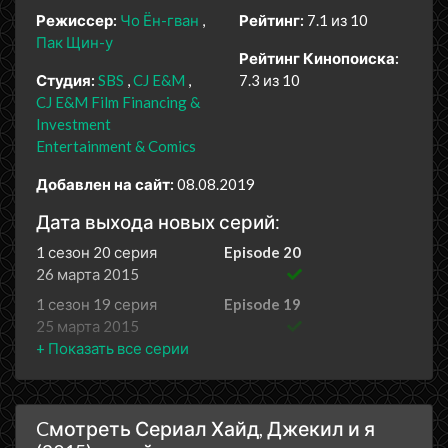
Режиссер:
Чо Ён-гван
Рейтинг:
7.1 из 10
Пак Щин-у
Рейтинг Кинопоиска:
Студия:
SBS
CJ E&M
7.3 из 10
CJ E&M Film Financing &
Investment
Entertainment & Comics
Добавлен на сайт:
08.08.2019
Дата выхода новых серий:
1 сезон 20 серия
Episode 20
26 марта 2015
1 сезон 19 серия
Episode 19
25 марта 2015
1 сезон 18 серия
Episode 18
19 марта 2015
1 сезон 17 серия
Episode 17
Cмотреть Сериал Хайд, Джекил и я
18 марта 2015