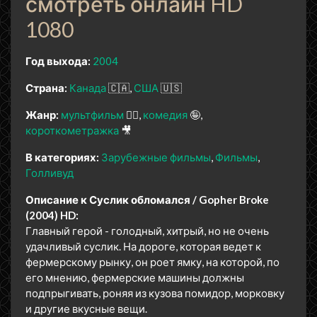
смотреть онлайн HD
1080
Год выхода:
2004
Страна:
Канада
🇨🇦
США
🇺🇸
Жанр:
мультфильм
🧚‍♀️
комедия
🤪
короткометражка
🎥
В категориях:
Зарубежные фильмы
Фильмы
Голливуд
Описание к Суслик обломался / Gopher Broke
(2004) HD:
Главный герой - голодный, хитрый, но не очень
удачливый суслик. На дороге, которая ведет к
фермерскому рынку, он роет ямку, на которой, по
его мнению, фермерские машины должны
подпрыгивать, роняя из кузова помидор, морковку
и другие вкусные вещи.