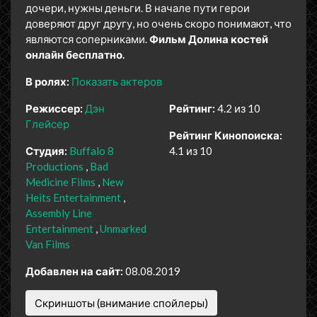
дочери, нужны деньги. В начале пути герои
доверяют друг другу, но очень скоро понимают, что
являются соперниками.
Фильм Долина костей
онлайн бесплатно.
В ролях:
Показать актеров
Режиссер:
Дэн
Рейтинг:
4.2 из 10
Глейсер
Рейтинг Кинопоиска:
Студия:
Buffalo 8
4.1 из 10
Productions
Bad
Medicine Films
New
Heits Entertainment
Assembly Line
Entertainment
Unmarked
Van Films
Добавлен на сайт:
08.08.2019
Скриншоты (внимание спойлеры)