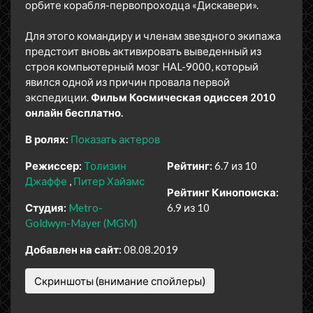
орбите корабля-первопроходца «Дискавери».
Для этого командиру и членам звездного экипажа
предстоит вновь активировать выведенный из
строя компьютерный мозг HAL-9000, который
явился одной из причин провала первой
экспедиции.
Фильм Космическая одиссея 2010
онлайн бесплатно.
В ролях:
Показать актеров
Режиссер:
Толизин
Рейтинг:
6.7 из 10
Джаффе
Питер Хайамс
Рейтинг Кинопоиска:
Студия:
Metro-
6.9 из 10
Goldwyn-Mayer (MGM)
Добавлен на сайт:
08.08.2019
Скриншоты (внимание спойлеры)